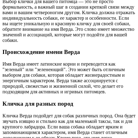
Выбор клички для вашего питомца — это не просто
формальность, а важный шаг в создании крепкой связи между
вами и вашим четвероногим другом. Кличка должна отражать
индивидуальность собаки, ее характер и особенности. Если
вы ищете уникальную и красивую кличку для своей собаки,
обратите внимание на имя Верда. Это слово имеет множество
значений и ассоциаций, которые могут подойти для вашей
собаки.
Происхождение имени Верда
Имя Верда имеет латинские корни и переводится как
"зеленый" или "зеленеющий". Это может быть отличным
выбором для собаки, которая обладает жизнерадостным и
энергичным характером. Верда также ассоциируется с
природой, свежестью и жизненной силой, что делает его
подходящим для активных и игривых питомцев.
Кличка для разных пород
Кличка Верда подойдет для собак различных пород. Она будет
звучать изящно и стильно как для маленькой таксы, так и для
крупного лабрадора. Если ваша собака обладает ярким и
запоминающимся характером, имя Верда станет отличным
дополнением к ее образу. Кроме того, это имя легко