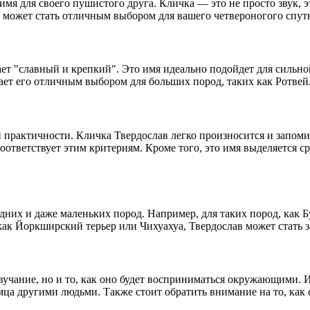
имя для своего пушистого друга. Кличка — это не просто звук, 
я может стать отличным выбором для вашего четвероногого спут
ает "славный и крепкий". Это имя идеально подойдет для сильно
лает его отличным выбором для больших пород, таких как Ротве
и практичности. Кличка Твердослав легко произносится и запом
 соответствует этим критериям. Кроме того, это имя выделяется
едних и даже маленьких пород. Например, для таких пород, как Б
 как Йоркширский терьер или Чихуахуа, Твердослав может стать
вучание, но и то, как оно будет восприниматься окружающими. 
ца другими людьми. Также стоит обратить внимание на то, как с