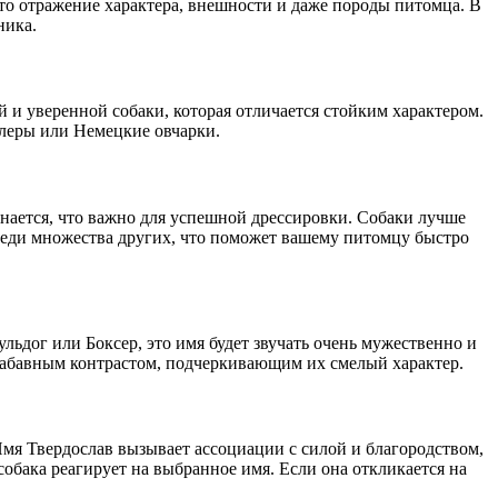
это отражение характера, внешности и даже породы питомца. В
ника.
й и уверенной собаки, которая отличается стойким характером.
йлеры или Немецкие овчарки.
инается, что важно для успешной дрессировки. Собаки лучше
 среди множества других, что поможет вашему питомцу быстро
ульдог или Боксер, это имя будет звучать очень мужественно и
 забавным контрастом, подчеркивающим их смелый характер.
Имя Твердослав вызывает ассоциации с силой и благородством,
обака реагирует на выбранное имя. Если она откликается на