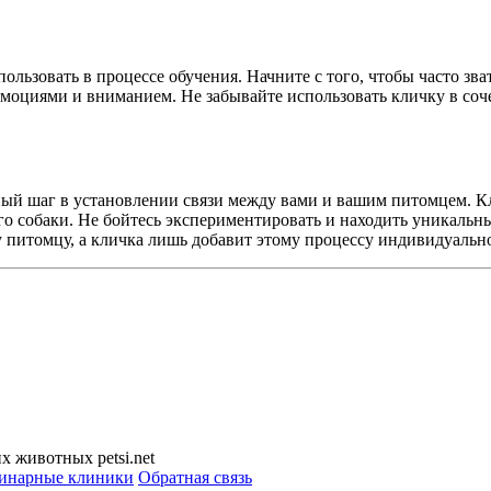
льзовать в процессе обучения. Начните с того, чтобы часто зват
оциями и вниманием. Не забывайте использовать кличку в соче
жный шаг в установлении связи между вами и вашим питомцем. 
го собаки. Не бойтесь экспериментировать и находить уникаль
му питомцу, а кличка лишь добавит этому процессу индивидуально
 животных petsi.net
инарные клиники
Обратная связь