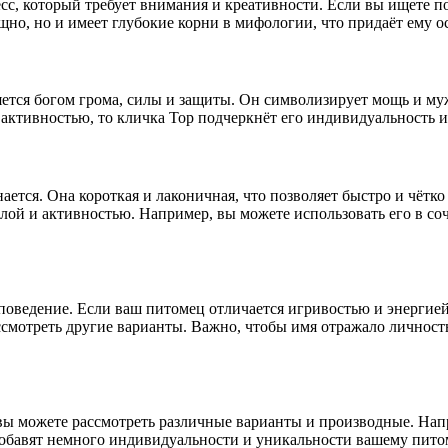
с, который требует внимания и креативности. Если вы ищете по
щно, но и имеет глубокие корни в мифологии, что придаёт ему о
яется богом грома, силы и защиты. Он символизирует мощь и муж
активностью, то кличка Тор подчеркнёт его индивидуальность и
ается. Она короткая и лаконичная, что позволяет быстро и чётко
лой и активностью. Например, вы можете использовать его в соче
оведение. Если ваш питомец отличается игривостью и энергией, 
ассмотреть другие варианты. Важно, чтобы имя отражало личнос
вы можете рассмотреть различные варианты и производные. Напр
добавят немного индивидуальности и уникальности вашему пито