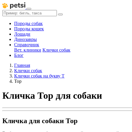
Породы собак
Породы кошек
Лошади
Динозавры
Справочник
Вет. клиники
Клички собак
Блог
Главная
Клички собак
Клички собак на букву Т
Тор
Кличка Тор для собаки
Кличка для собаки Тор