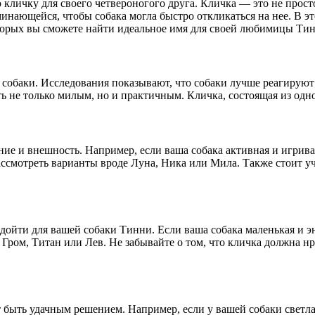
кличку для своего четвероногого друга. Кличка — это не просто
нающейся, чтобы собака могла быстро откликаться на нее. В это
оторых вы сможете найти идеальное имя для своей любимицы Ти
собаки. Исследования показывают, что собаки лучше реагируют н
 не только милым, но и практичным. Кличка, состоящая из одно
ние и внешность. Например, если ваша собака активная и игрива
смотреть варианты вроде Луна, Ника или Мила. Также стоит уч
одойти для вашей собаки Тинни. Если ваша собака маленькая и 
ром, Титан или Лев. Не забывайте о том, что кличка должна нра
быть удачным решением. Например, если у вашей собаки светлая