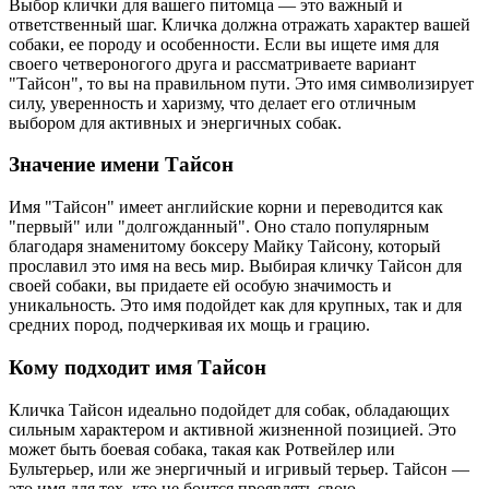
Выбор клички для вашего питомца — это важный и
ответственный шаг. Кличка должна отражать характер вашей
собаки, ее породу и особенности. Если вы ищете имя для
своего четвероногого друга и рассматриваете вариант
"Тайсон", то вы на правильном пути. Это имя символизирует
силу, уверенность и харизму, что делает его отличным
выбором для активных и энергичных собак.
Значение имени Тайсон
Имя "Тайсон" имеет английские корни и переводится как
"первый" или "долгожданный". Оно стало популярным
благодаря знаменитому боксеру Майку Тайсону, который
прославил это имя на весь мир. Выбирая кличку Тайсон для
своей собаки, вы придаете ей особую значимость и
уникальность. Это имя подойдет как для крупных, так и для
средних пород, подчеркивая их мощь и грацию.
Кому подходит имя Тайсон
Кличка Тайсон идеально подойдет для собак, обладающих
сильным характером и активной жизненной позицией. Это
может быть боевая собака, такая как Ротвейлер или
Бультерьер, или же энергичный и игривый терьер. Тайсон —
это имя для тех, кто не боится проявлять свою