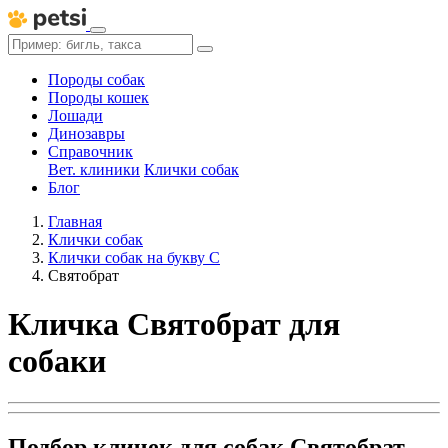
Породы собак
Породы кошек
Лошади
Динозавры
Справочник
Вет. клиники
Клички собак
Блог
Главная
Клички собак
Клички собак на букву С
Святобрат
Кличка Святобрат для
собаки
Подбор кличек для собак Святобрат