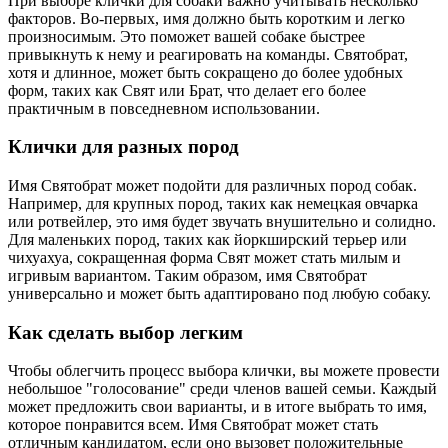
При выборе клички для собаки важно учитывать несколько
факторов. Во-первых, имя должно быть коротким и легко
произносимым. Это поможет вашей собаке быстрее
привыкнуть к нему и реагировать на команды. Святобрат,
хотя и длинное, может быть сокращено до более удобных
форм, таких как Свят или Брат, что делает его более
практичным в повседневном использовании.
Клички для разных пород
Имя Святобрат может подойти для различных пород собак.
Например, для крупных пород, таких как немецкая овчарка
или ротвейлер, это имя будет звучать внушительно и солидно.
Для маленьких пород, таких как йоркширский терьер или
чихуахуа, сокращенная форма Свят может стать милым и
игривым вариантом. Таким образом, имя Святобрат
универсально и может быть адаптировано под любую собаку.
Как сделать выбор легким
Чтобы облегчить процесс выбора клички, вы можете провести
небольшое "голосование" среди членов вашей семьи. Каждый
может предложить свои варианты, и в итоге выбрать то имя,
которое понравится всем. Имя Святобрат может стать
отличным кандидатом, если оно вызовет положительные