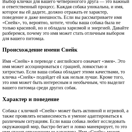
Выбор клички для вашего четвероногого друга — это важный
и ответственный процесс. Каждая собака уникальна, и имя,
которое вы ей дадите, должно отражать ее характер,
поведение и даже внешность. Если вы рассматриваете имя
«Снейк», то, вероятно, хотите, чтобы ваша собака была не
только красивой, но и обладала харизмой и энергией. Давайте
разберемся, почему это имя может стать отличным выбором
для вашего питомца.
Происхождение имени Снейк
Имя «Снейк» в переводе с английского означает «змея». Это
имя может ассоциироваться с грацией, ловкостью и
хитростью. Если ваша собака обладает этими качествами, то
кличка «Снейк» подойдет ей как нельзя лучше. Кроме того,
это имя может быть интересным и необычным, что выделит
вашего питомца среди других собак.
Характер и поведение
Собака с кличкой «Снейк» может быть активной и игривой, а
также проявлять независимость и умение адаптироваться к
различным ситуациям. Если ваша собака любит исследовать
окружающий мир, быстро бегает и ловко маневрирует, то это
имя станет отражением ее характера. Имя «Снейк» может