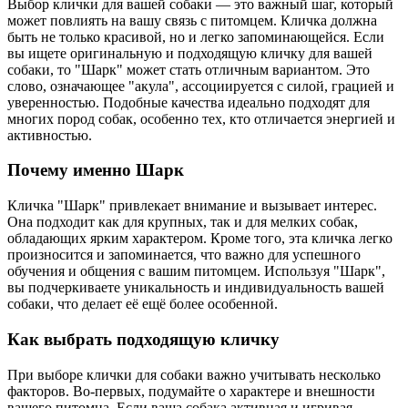
Выбор клички для вашей собаки — это важный шаг, который
может повлиять на вашу связь с питомцем. Кличка должна
быть не только красивой, но и легко запоминающейся. Если
вы ищете оригинальную и подходящую кличку для вашей
собаки, то "Шарк" может стать отличным вариантом. Это
слово, означающее "акула", ассоциируется с силой, грацией и
уверенностью. Подобные качества идеально подходят для
многих пород собак, особенно тех, кто отличается энергией и
активностью.
Почему именно Шарк
Кличка "Шарк" привлекает внимание и вызывает интерес.
Она подходит как для крупных, так и для мелких собак,
обладающих ярким характером. Кроме того, эта кличка легко
произносится и запоминается, что важно для успешного
обучения и общения с вашим питомцем. Используя "Шарк",
вы подчеркиваете уникальность и индивидуальность вашей
собаки, что делает её ещё более особенной.
Как выбрать подходящую кличку
При выборе клички для собаки важно учитывать несколько
факторов. Во-первых, подумайте о характере и внешности
вашего питомца. Если ваша собака активная и игривая,