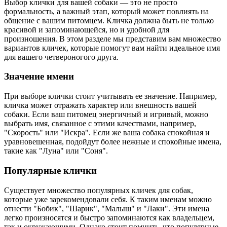
Выбор клички для вашей собаки — это не просто
формальность, а важный этап, который может повлиять на
общение с вашим питомцем. Кличка должна быть не только
красивой и запоминающейся, но и удобной для
произношения. В этом разделе мы представим вам множество
вариантов кличек, которые помогут вам найти идеальное имя
для вашего четвероногого друга.
Значение имени
При выборе клички стоит учитывать ее значение. Например,
кличка может отражать характер или внешность вашей
собаки. Если ваш питомец энергичный и игривый, можно
выбрать имя, связанное с этими качествами, например,
"Скорость" или "Искра". Если же ваша собака спокойная и
уравновешенная, подойдут более нежные и спокойные имена,
такие как "Луна" или "Соня".
Популярные клички
Существует множество популярных кличек для собак,
которые уже зарекомендовали себя. К таким именам можно
отнести "Бобик", "Шарик", "Малыш" и "Лаки". Эти имена
легко произносятся и быстро запоминаются как владельцем,
так и окружающими. Однако стоит помнить, что популярные