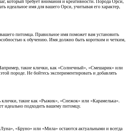
аг, который требует внимания и креативности. Порода Орси,
ть идеальное имя для вашего Орси, учитывая его характер,
ь вашего питомца. Правильное имя поможет вам установить
пособностью к обучению. Имя должно быть коротким и четким,
 Например, такие клички, как «Солнечный», «Смешарик» или
той породе. Не бойтесь экспериментировать и добавлять
 клички, такие как «Рыжик», «Снежок» или «Карамелька».
дет идеально подходить вашему питомцу.
 «Луна», «Бруно» или «Мила» остаются актуальными и всегда