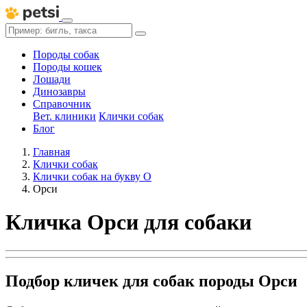
Породы собак
Породы кошек
Лошади
Динозавры
Справочник
Вет. клиники
Клички собак
Блог
Главная
Клички собак
Клички собак на букву О
Орси
Кличка Орси для собаки
Подбор кличек для собак породы Орси