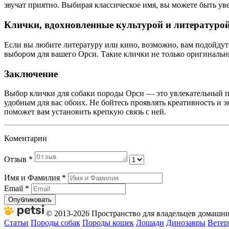
звучат приятно. Выбирая классическое имя, вы можете быть ув
Клички, вдохновленные культурой и литературо
Если вы любите литературу или кино, возможно, вам подойду
выбором для вашего Орси. Такие клички не только оригинальны
Заключение
Выбор клички для собаки породы Орси — это увлекательный п
удобным для вас обоих. Не бойтесь проявлять креативность и
поможет вам установить крепкую связь с ней.
Коментарии
Отзыв
*
Имя и Фамилия
*
Email
*
Опубликовать
© 2013-2026 Пространство для владельцев домашних
Статьи
Породы собак
Породы кошек
Лошади
Динозавры
Ветер