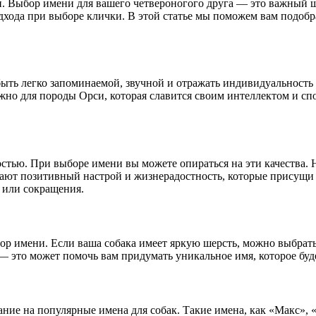
и. Выбор имени для вашего четвероногого друга — это важный ш
дхода при выборе клички. В этой статье мы поможем вам подобра
 быть легко запоминаемой, звучной и отражать индивидуальност
важно для породы Орси, которая славится своим интеллектом и с
стью. При выборе имени вы можете опираться на эти качества.
ют позитивный настрой и жизнерадостность, которые присущи э
 или сокращения.
р имени. Если ваша собака имеет яркую шерсть, можно выбрать
 — это может помочь вам придумать уникальное имя, которое бу
ание на популярные имена для собак. Такие имена, как «Макс»,