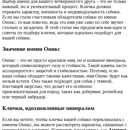
Выбор имени для вашего четвероногого друга – это не только
важный, но и увлекательный процесс. Кличка должна
отражать характер, внешность и индивидуальность собаки.
Если вы стали счастливым обладателем собаки по имени
Оникс, то вам повезло, ведь это имя уже само по себе звучит
стильно и загадочно. В этой статье мы предлагаем вам идеи и
советы по подбору кличек, которые идеально подойдут для
вашей собаки.
Значение имени Оникс
Оникс – это не просто красивое имя, но и название минерала,
который символизирует силу и стойкость. Такой камень часто
ассоциируется с защитой и стабильностью. Поэтому, если
ваша собака обладает такими качествами, имя Оникс будет как
нельзя кстати. Оно также подходит для собак с темной,
блестящей шерстью, что делает его особенно
привлекательным для пород, таких как доберман, ротвейлер
или черный лабрадор.
Клички, вдохновленные минералом
Если вы хотите, чтобы кличка вашей собаки перекликалась с
именем Оникс, вы можете рассмотреть варианты, связанные с
минералами и камнями. Например, такие имена, как
Аметист
,