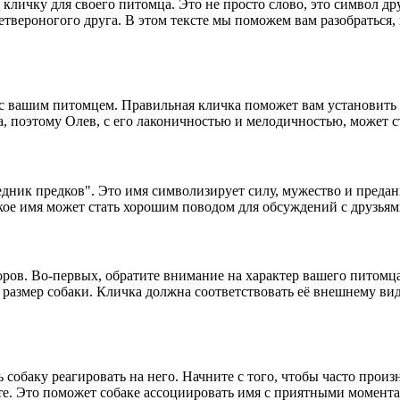
кличку для своего питомца. Это не просто слово, это символ д
етвероногого друга. В этом тексте мы поможем вам разобраться,
 с вашим питомцем. Правильная кличка поможет вам установить 
а, поэтому Олев, с его лаконичностью и мелодичностью, может 
дник предков". Это имя символизирует силу, мужество и предан
кое имя может стать хорошим поводом для обсуждений с друзьями
ров. Во-первых, обратите внимание на характер вашего питомца
 размер собаки. Кличка должна соответствовать её внешнему виду
собаку реагировать на него. Начните с того, чтобы часто произ
те. Это поможет собаке ассоциировать имя с приятными момента