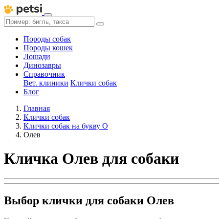
Породы собак
Породы кошек
Лошади
Динозавры
Справочник
Вет. клиники
Клички собак
Блог
Главная
Клички собак
Клички собак на букву О
Олев
Кличка Олев для собаки
Выбор клички для собаки Олев