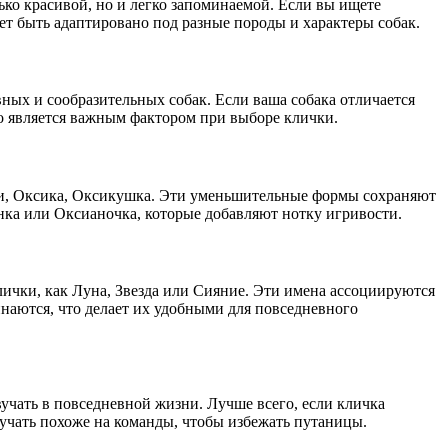
ько красивой, но и легко запоминаемой. Если вы ищете
ет быть адаптировано под разные породы и характеры собак.
вных и сообразительных собак. Если ваша собака отличается
то является важным фактором при выборе клички.
кси, Оксика, Оксикушка. Эти уменьшительные формы сохраняют
нка или Оксианочка, которые добавляют нотку игривости.
лички, как Луна, Звезда или Сияние. Эти имена ассоциируются
инаются, что делает их удобными для повседневного
вучать в повседневной жизни. Лучше всего, если кличка
звучать похоже на команды, чтобы избежать путаницы.