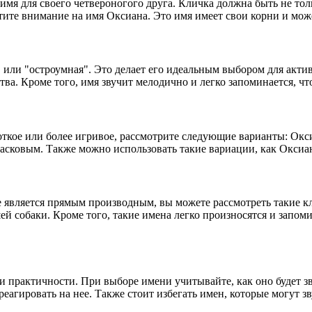
имя для своего четвероногого друга. Кличка должна быть не тол
тите внимание на имя Оксиана. Это имя имеет свои корни и мож
 или "остроумная". Это делает его идеальным выбором для акти
тва. Кроме того, имя звучит мелодично и легко запоминается, ч
ороткое или более игривое, рассмотрите следующие варианты: О
асковым. Также можно использовать такие вариации, как Оксиа
не является прямым производным, вы можете рассмотреть такие к
ей собаки. Кроме того, такие имена легко произносятся и запом
 и практичности. При выборе имени учитывайте, как оно будет з
 реагировать на нее. Также стоит избегать имен, которые могут 