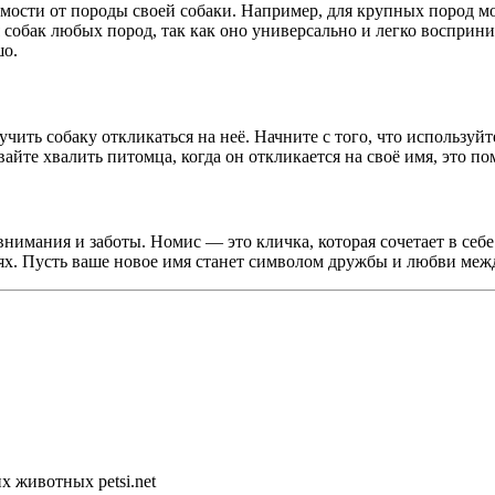
ости от породы своей собаки. Например, для крупных пород мо
собак любых пород, так как оно универсально и легко восприним
шо.
ить собаку откликаться на неё. Начните с того, что используйт
йте хвалить питомца, когда он откликается на своё имя, это по
нимания и заботы. Номис — это кличка, которая сочетает в себе
стях. Пусть ваше новое имя станет символом дружбы и любви ме
 животных petsi.net