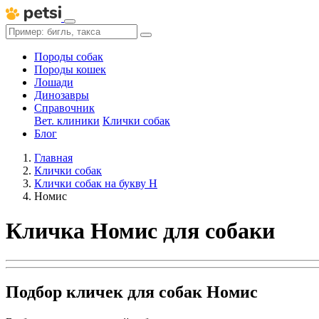
Породы собак
Породы кошек
Лошади
Динозавры
Справочник
Вет. клиники
Клички собак
Блог
Главная
Клички собак
Клички собак на букву Н
Номис
Кличка Номис для собаки
Подбор кличек для собак Номис