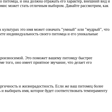
о питомца, и она должна отражать его характер, внешний вид и
омис может стать отличным выбором. Давайте рассмотрим, как
 культурах это имя может означать "умный" или "мудрый", что
те индивидуальность своего питомца и его уникальные
 произносимой. Это поможет вашему питомцу быстрее
е того, оно имеет приятное звучание, что делает его
ергичность и жизнерадостность. Если же ваш питомец более
 и выбирать имя, которое будет соответствовать темпераменту