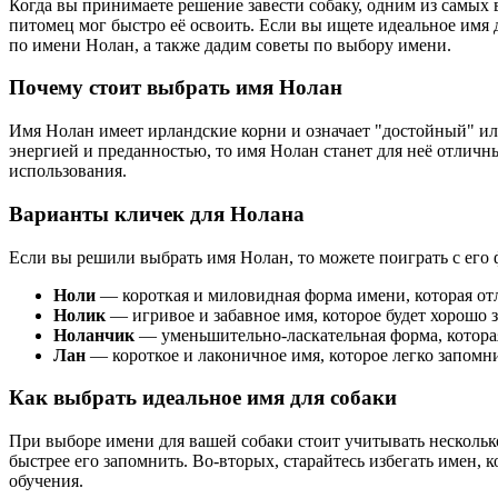
Когда вы принимаете решение завести собаку, одним из самых 
питомец мог быстро её освоить. Если вы ищете идеальное имя 
по имени Нолан, а также дадим советы по выбору имени.
Почему стоит выбрать имя Нолан
Имя Нолан имеет ирландские корни и означает "достойный" или
энергией и преданностью, то имя Нолан станет для неё отличны
использования.
Варианты кличек для Нолана
Если вы решили выбрать имя Нолан, то можете поиграть с его 
Ноли
— короткая и миловидная форма имени, которая от
Нолик
— игривое и забавное имя, которое будет хорошо з
Ноланчик
— уменьшительно-ласкательная форма, которая
Лан
— короткое и лаконичное имя, которое легко запомни
Как выбрать идеальное имя для собаки
При выборе имени для вашей собаки стоит учитывать несколь
быстрее его запомнить. Во-вторых, старайтесь избегать имен, 
обучения.