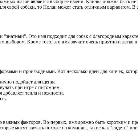
важных шагов является выбор её имени. Кличка должна быть не 
для своей собаки, то Нолан может стать отличным вариантом. В 
 "знатный". Это имя подходит для собак с благородным характе
м выбором. Кроме того, это имя звучит очень приятно и легко п
формами и производными. Вот несколько идей для кличек, котор
лично подойдет для щенка.
вучать при игре с питомцем.
 добавляет тепла и нежности.
ть.
ко важных факторов. Во-первых, имя должно быть коротким и п
которые могут звучать похоже на команды, такие как "сидеть" ил