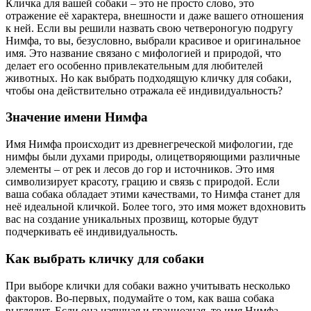
Кличка для вашей собаки – это не просто слово, это
отражение её характера, внешности и даже вашего отношения
к ней. Если вы решили назвать свою четвероногую подругу
Нимфа, то вы, безусловно, выбрали красивое и оригинальное
имя. Это название связано с мифологией и природой, что
делает его особенно привлекательным для любителей
животных. Но как выбрать подходящую кличку для собаки,
чтобы она действительно отражала её индивидуальность?
Значение имени Нимфа
Имя Нимфа происходит из древнегреческой мифологии, где
нимфы были духами природы, олицетворяющими различные
элементы – от рек и лесов до гор и источников. Это имя
символизирует красоту, грацию и связь с природой. Если
ваша собака обладает этими качествами, то Нимфа станет для
неё идеальной кличкой. Более того, это имя может вдохновить
вас на создание уникальных прозвищ, которые будут
подчеркивать её индивидуальность.
Как выбрать кличку для собаки
При выборе клички для собаки важно учитывать несколько
факторов. Во-первых, подумайте о том, как ваша собака
выглядит. Если она изящная и грациозная, то имя Нимфа