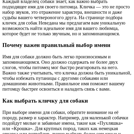
Каждый владелец собаки знает, как важно выбрать
подходящее имя для своего питомца. Кличка — это не просто
набор звуков, это отражение характера, внешности и даже
судьбы вашего четвероногого друга. На странице подбора
кличек для собак Неведана мы предлагаем вам уникальную
возможность найти идеальное имя для вашего любимца,
которое будет не только звучным, но и запоминающимся.
Почему важен правильный выбор имени
Имя для собаки должно быть легко произносимым и
запоминающимся. Оно должно содержать не более двух
слогов, чтобы питомец мог быстро реагировать на него.
Важно также учитывать, что кличка должна быть уникальной,
чтобы избежать путаницы с другими собаками или
домашними животными. Правильное имя поможет вашему
питомцу быстрее освоиться и наладить связь с вами.
Как выбрать кличку для собаки
При выборе имени для собаки, обратите внимание на её
породу, размер и характер. Например, для маленькой собачки
подойдут милые и забавные имена, такие как «Пухляшка»
или «Крошка». Для крупных пород, таких как немецкая
овчарка или ротвейлер, лучше выбрать более серьезные и