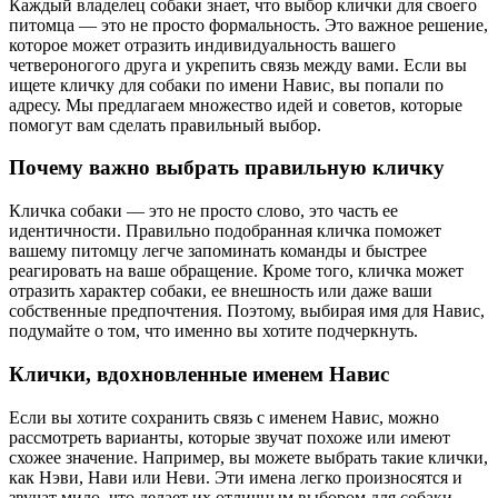
Каждый владелец собаки знает, что выбор клички для своего
питомца — это не просто формальность. Это важное решение,
которое может отразить индивидуальность вашего
четвероногого друга и укрепить связь между вами. Если вы
ищете кличку для собаки по имени Навис, вы попали по
адресу. Мы предлагаем множество идей и советов, которые
помогут вам сделать правильный выбор.
Почему важно выбрать правильную кличку
Кличка собаки — это не просто слово, это часть ее
идентичности. Правильно подобранная кличка поможет
вашему питомцу легче запоминать команды и быстрее
реагировать на ваше обращение. Кроме того, кличка может
отразить характер собаки, ее внешность или даже ваши
собственные предпочтения. Поэтому, выбирая имя для Навис,
подумайте о том, что именно вы хотите подчеркнуть.
Клички, вдохновленные именем Навис
Если вы хотите сохранить связь с именем Навис, можно
рассмотреть варианты, которые звучат похоже или имеют
схожее значение. Например, вы можете выбрать такие клички,
как Нэви, Нави или Неви. Эти имена легко произносятся и
звучат мило, что делает их отличным выбором для собаки.