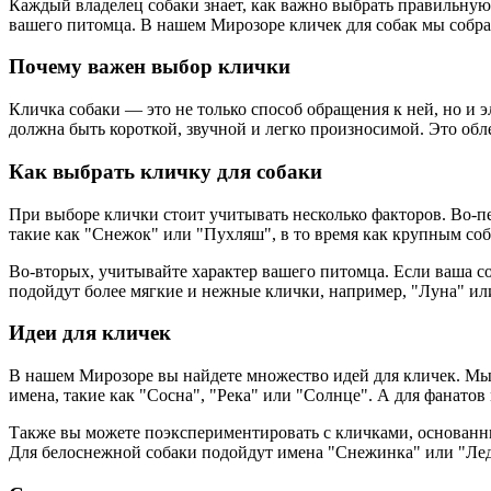
Каждый владелец собаки знает, как важно выбрать правильную 
вашего питомца. В нашем Мирозоре кличек для собак мы собра
Почему важен выбор клички
Кличка собаки — это не только способ обращения к ней, но и 
должна быть короткой, звучной и легко произносимой. Это об
Как выбрать кличку для собаки
При выборе клички стоит учитывать несколько факторов. Во-п
такие как "Снежок" или "Пухляш", в то время как крупным соб
Во-вторых, учитывайте характер вашего питомца. Если ваша со
подойдут более мягкие и нежные клички, например, "Луна" ил
Идеи для кличек
В нашем Мирозоре вы найдете множество идей для кличек. Мы
имена, такие как "Сосна", "Река" или "Солнце". А для фанатов
Также вы можете поэкспериментировать с кличками, основанны
Для белоснежной собаки подойдут имена "Снежинка" или "Ле