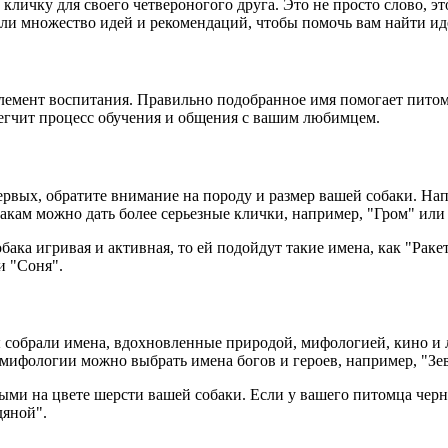
кличку для своего четвероногого друга. Это не просто слово, э
ли множество идей и рекомендаций, чтобы помочь вам найти ид
элемент воспитания. Правильно подобранное имя помогает питом
легчит процесс обучения и общения с вашим любимцем.
ервых, обратите внимание на породу и размер вашей собаки. На
акам можно дать более серьезные клички, например, "Гром" или
бака игривая и активная, то ей подойдут такие имена, как "Рак
и "Соня".
 собрали имена, вдохновленные природой, мифологией, кино и 
 мифологии можно выбрать имена богов и героев, например, "Зев
ми на цвете шерсти вашей собаки. Если у вашего питомца черна
дяной".