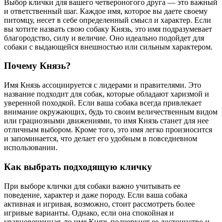
Выбор клички для вашего четвероногого друга — это важный
и ответственный шаг. Каждое имя, которое вы даете своему
питомцу, несет в себе определенный смысл и характер. Если
вы хотите назвать свою собаку Князь, это имя подразумевает
благородство, силу и величие. Оно идеально подойдет для
собаки с выдающейся внешностью или сильным характером.
Почему Князь?
Имя Князь ассоциируется с лидерами и правителями. Это
название подходит для собак, которые обладают харизмой и
уверенной походкой. Если ваша собака всегда привлекает
внимание окружающих, будь то своим величественным видом
или грациозными движениями, то имя Князь станет для нее
отличным выбором. Кроме того, это имя легко произносится
и запоминается, что делает его удобным в повседневном
использовании.
Как выбрать подходящую кличку
При выборе клички для собаки важно учитывать ее
поведение, характер и даже породу. Если ваша собака
активная и игривая, возможно, стоит рассмотреть более
игривые варианты. Однако, если она спокойная и
уравновешенная, то имя Князь подчеркнет ее достоинство и