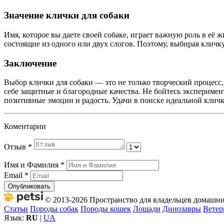
Значение клички для собаки
Имя, которое вы даете своей собаке, играет важную роль в её 
состоящие из одного или двух слогов. Поэтому, выбирая кличку
Заключение
Выбор клички для собаки — это не только творческий процесс
себе защитные и благородные качества. Не бойтесь экспериме
позитивные эмоции и радость. Удачи в поиске идеальной кличк
Коментарии
Отзыв
*
Имя и Фамилия
*
Email
*
Опубликовать
© 2013-2026 Пространство для владельцев домашних
Статьи
Породы собак
Породы кошек
Лошади
Динозавры
Ветер
Язык:
RU
|
UA