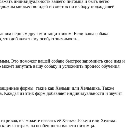
ражать индивидуальность вашего питомца и быть легко
редложим множество идей и советов по выбору подходящей
 вашим верным другом и защитником. Если ваша собака
 что добавляет ему особую значимость.
имым. Это поможет вашей собаке быстрее запомнить свое имя и
о может запутать вашу собаку и усложнить процесс обучения.
кращенные формы, такие как Хельми или Хельмика. Также
. Каждая из этих форм добавляет индивидуальности и звучит
игривая, вы можете назвать её Хельма-Ракета или Хельма-
ы кличка отражала особенности вашего питомца.