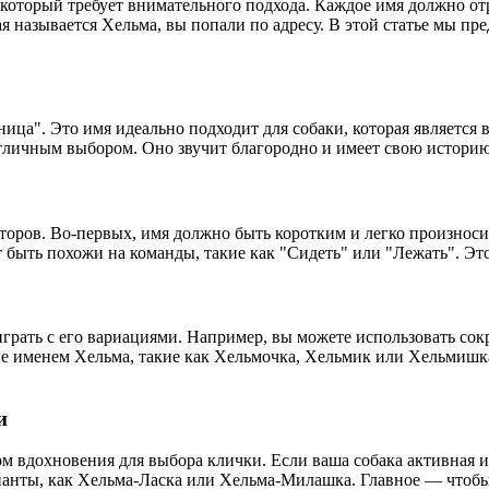
который требует внимательного подхода. Каждое имя должно от
я называется Хельма, вы попали по адресу. В этой статье мы п
ица". Это имя идеально подходит для собаки, которая является
тличным выбором. Оно звучит благородно и имеет свою историю,
торов. Во-первых, имя должно быть коротким и легко произнос
т быть похожи на команды, такие как "Сидеть" или "Лежать". Эт
грать с его вариациями. Например, вы можете использовать со
е именем Хельма, такие как Хельмочка, Хельмик или Хельмишка
и
 вдохновения для выбора клички. Если ваша собака активная и 
арианты, как Хельма-Ласка или Хельма-Милашка. Главное — чтоб