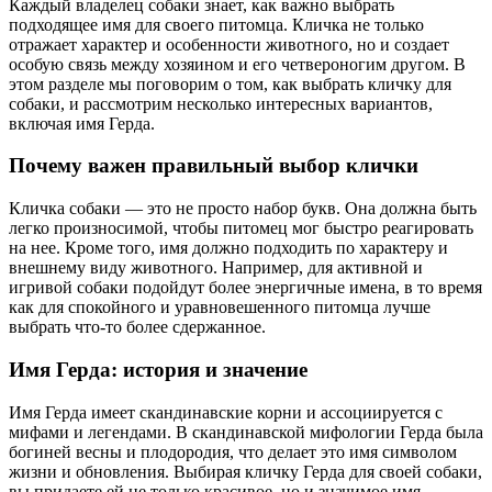
Каждый владелец собаки знает, как важно выбрать
подходящее имя для своего питомца. Кличка не только
отражает характер и особенности животного, но и создает
особую связь между хозяином и его четвероногим другом. В
этом разделе мы поговорим о том, как выбрать кличку для
собаки, и рассмотрим несколько интересных вариантов,
включая имя Герда.
Почему важен правильный выбор клички
Кличка собаки — это не просто набор букв. Она должна быть
легко произносимой, чтобы питомец мог быстро реагировать
на нее. Кроме того, имя должно подходить по характеру и
внешнему виду животного. Например, для активной и
игривой собаки подойдут более энергичные имена, в то время
как для спокойного и уравновешенного питомца лучше
выбрать что-то более сдержанное.
Имя Герда: история и значение
Имя Герда имеет скандинавские корни и ассоциируется с
мифами и легендами. В скандинавской мифологии Герда была
богиней весны и плодородия, что делает это имя символом
жизни и обновления. Выбирая кличку Герда для своей собаки,
вы придаете ей не только красивое, но и значимое имя,