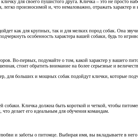
личку для своего пушистого друга. Кличка – это не просто набор
легко произносимой и, что немаловажно, отражать характер и 
ойдет как для крупных, так и для мелких пород собак. Она звуч
одчеркнуть особенность характера вашей собаки, будь то игриво
оров. Во-первых, подумайте о том, какой характер у вашего пи
шенная, стоит обратить внимание на более серьезные и величест
р, для больших и мощных собак подойдут клички, которые подч
 собаки. Кличка должна быть короткой и четкой, чтобы питомец 
я, что делает его идеальным для обучения командам.
й любви и заботы о питомце. Выбирая имя, вы вкладываете в нег