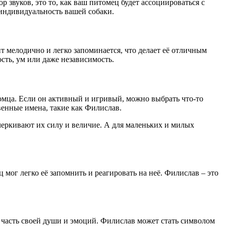
 звуков, это то, как ваш питомец будет ассоциироваться с
индивидуальность вашей собаки.
ит мелодично и легко запоминается, что делает её отличным
сть, ум или даже независимость.
томца. Если он активный и игривый, можно выбрать что-то
венные имена, такие как Филислав.
еркивают их силу и величие. А для маленьких и милых
мог легко её запомнить и реагировать на неё. Филислав – это
о часть своей души и эмоций. Филислав может стать символом