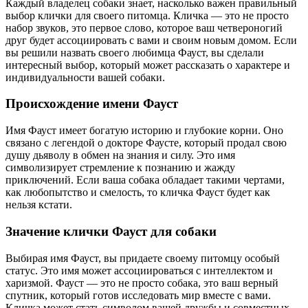
Каждый владелец собаки знает, насколько важен правильный
выбор клички для своего питомца. Кличка — это не просто
набор звуков, это первое слово, которое ваш четвероногий
друг будет ассоциировать с вами и своим новым домом. Если
вы решили назвать своего любимца Фауст, вы сделали
интересный выбор, который может рассказать о характере и
индивидуальности вашей собаки.
Происхождение имени Фауст
Имя Фауст имеет богатую историю и глубокие корни. Оно
связано с легендой о докторе Фаусте, который продал свою
душу дьяволу в обмен на знания и силу. Это имя
символизирует стремление к познанию и жажду
приключений. Если ваша собака обладает такими чертами,
как любопытство и смелость, то кличка Фауст будет как
нельзя кстати.
Значение клички Фауст для собаки
Выбирая имя Фауст, вы придаете своему питомцу особый
статус. Это имя может ассоциироваться с интеллектом и
харизмой. Фауст — это не просто собака, это ваш верный
спутник, который готов исследовать мир вместе с вами.
Кличка может стать символом вашей дружбы и совместных