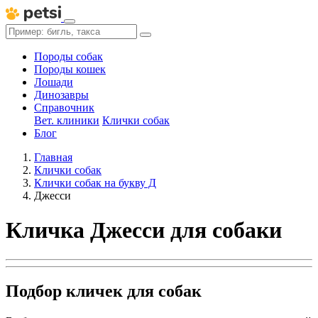
Породы собак
Породы кошек
Лошади
Динозавры
Справочник
Вет. клиники
Клички собак
Блог
Главная
Клички собак
Клички собак на букву Д
Джесси
Кличка Джесси для собаки
Подбор кличек для собак