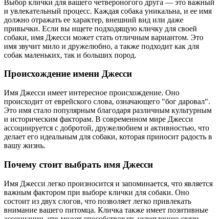
Выбор клички для вашего четвероногого друга — это важный
и увлекательный процесс. Каждая собака уникальна, и ее имя
должно отражать ее характер, внешний вид или даже
привычки. Если вы ищете подходящую кличку для своей
собаки, имя Джесси может стать отличным вариантом. Это
имя звучит мило и дружелюбно, а также подходит как для
собак маленьких, так и больших пород.
Происхождение имени Джесси
Имя Джесси имеет интересное происхождение. Оно
происходит от еврейского слова, означающего "бог даровал".
Это имя стало популярным благодаря различным культурным
и историческим факторам. В современном мире Джесси
ассоциируется с добротой, дружелюбием и активностью, что
делает его идеальным для собаки, которая приносит радость в
вашу жизнь.
Почему стоит выбрать имя Джесси
Имя Джесси легко произносится и запоминается, что является
важным фактором при выборе клички для собаки. Оно
состоит из двух слогов, что позволяет легко привлекать
внимание вашего питомца. Кличка также имеет позитивные
ассоциации, что может способствовать укреплению связи