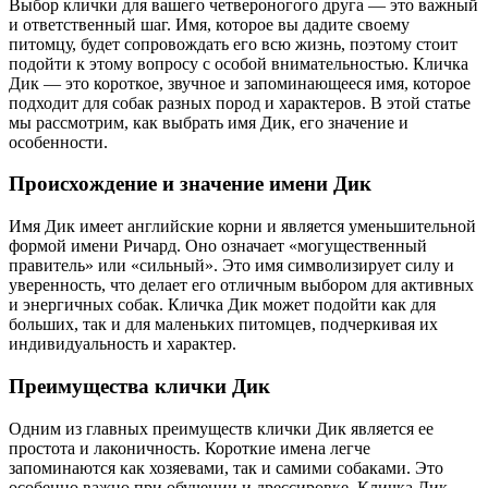
Выбор клички для вашего четвероногого друга — это важный
и ответственный шаг. Имя, которое вы дадите своему
питомцу, будет сопровождать его всю жизнь, поэтому стоит
подойти к этому вопросу с особой внимательностью. Кличка
Дик — это короткое, звучное и запоминающееся имя, которое
подходит для собак разных пород и характеров. В этой статье
мы рассмотрим, как выбрать имя Дик, его значение и
особенности.
Происхождение и значение имени Дик
Имя Дик имеет английские корни и является уменьшительной
формой имени Ричард. Оно означает «могущественный
правитель» или «сильный». Это имя символизирует силу и
уверенность, что делает его отличным выбором для активных
и энергичных собак. Кличка Дик может подойти как для
больших, так и для маленьких питомцев, подчеркивая их
индивидуальность и характер.
Преимущества клички Дик
Одним из главных преимуществ клички Дик является ее
простота и лаконичность. Короткие имена легче
запоминаются как хозяевами, так и самими собаками. Это
особенно важно при обучении и дрессировке. Кличка Дик