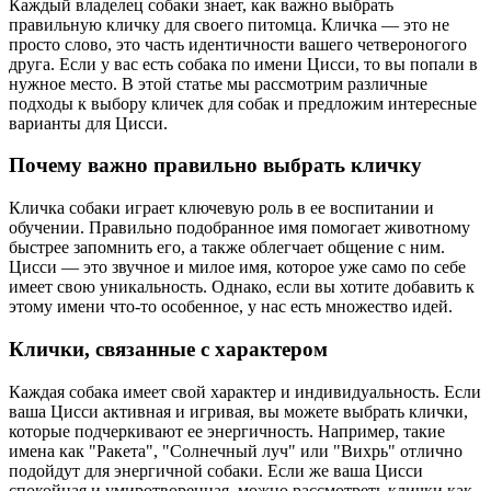
Каждый владелец собаки знает, как важно выбрать
правильную кличку для своего питомца. Кличка — это не
просто слово, это часть идентичности вашего четвероногого
друга. Если у вас есть собака по имени Цисси, то вы попали в
нужное место. В этой статье мы рассмотрим различные
подходы к выбору кличек для собак и предложим интересные
варианты для Цисси.
Почему важно правильно выбрать кличку
Кличка собаки играет ключевую роль в ее воспитании и
обучении. Правильно подобранное имя помогает животному
быстрее запомнить его, а также облегчает общение с ним.
Цисси — это звучное и милое имя, которое уже само по себе
имеет свою уникальность. Однако, если вы хотите добавить к
этому имени что-то особенное, у нас есть множество идей.
Клички, связанные с характером
Каждая собака имеет свой характер и индивидуальность. Если
ваша Цисси активная и игривая, вы можете выбрать клички,
которые подчеркивают ее энергичность. Например, такие
имена как "Ракета", "Солнечный луч" или "Вихрь" отлично
подойдут для энергичной собаки. Если же ваша Цисси
спокойная и умиротворенная, можно рассмотреть клички как