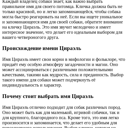
Каждый владелец собаки знает, как важно выбрать
правильное имя для своего питомца. Кличка должна быть не
только красивой, но и легко запоминающейся, чтобы собака
могла быстро реагировать на неё. Если вы ищете уникальное
и запоминающееся имя для своей собаки, обратите внимание
на кличку Цираэль. Это имя звучит мелодично и имеет
интересное значение, что делает его идеальным выбором для
вашего четвероногого друга.
Происхождение имени Цираэль
Имя Цираэль имеет свои корни в мифологии и фольклоре, что
придаёт ему особую атмосферу загадочности и магии. Оно
может ассоциироваться с различными положительными
качествами, такими как мудрость, сила и преданность. Выбор
такого имени для собаки может подчеркнуть её
индивидуальность и характер.
Почему стоит выбрать имя Цираэль
Имя Цираэль отлично подходит для собак различных пород.
Оно может быть как для маленькой, игривой собачки, так и
для крупного, благородного пса. Кроме того, это имя легко
произносится и запоминается, что делает его удобным для
повседневного использования. Выбор клички, которая не