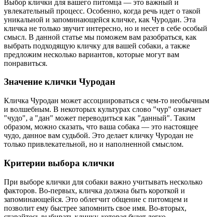
Выбор клички для вашего питомца — это важный и
увлекательный процесс. Особенно, когда речь идет о такой
уникальной и запоминающейся кличке, как Чуродан. Эта
кличка не только звучит интересно, но и несет в себе особый
смысл. В данной статье мы поможем вам разобраться, как
выбрать подходящую кличку для вашей собаки, а также
предложим несколько вариантов, которые могут вам
понравиться.
Значение клички Чуродан
Кличка Чуродан может ассоциироваться с чем-то необычным
и волшебным. В некоторых культурах слово "чур" означает
"чудо", а "дан" может переводиться как "данный". Таким
образом, можно сказать, что ваша собака — это настоящее
чудо, данное вам судьбой. Это делает кличку Чуродан не
только привлекательной, но и наполненной смыслом.
Критерии выбора клички
При выборе клички для собаки важно учитывать несколько
факторов. Во-первых, кличка должна быть короткой и
запоминающейся. Это облегчит общение с питомцем и
позволит ему быстрее запомнить свое имя. Во-вторых,
старайтесь выбирать кличку, которая будет легко