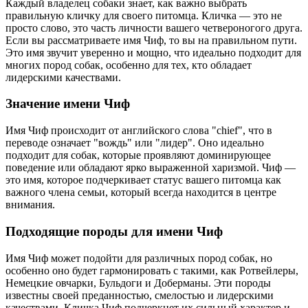
Каждый владелец собаки знает, как важно выбрать
правильную кличку для своего питомца. Кличка — это не
просто слово, это часть личности вашего четвероногого друга.
Если вы рассматриваете имя Чиф, то вы на правильном пути.
Это имя звучит уверенно и мощно, что идеально подходит для
многих пород собак, особенно для тех, кто обладает
лидерскими качествами.
Значение имени Чиф
Имя Чиф происходит от английского слова "chief", что в
переводе означает "вождь" или "лидер". Оно идеально
подходит для собак, которые проявляют доминирующее
поведение или обладают ярко выраженной харизмой. Чиф —
это имя, которое подчеркивает статус вашего питомца как
важного члена семьи, который всегда находится в центре
внимания.
Подходящие породы для имени Чиф
Имя Чиф может подойти для различных пород собак, но
особенно оно будет гармонировать с такими, как Ротвейлеры,
Немецкие овчарки, Бульдоги и Доберманы. Эти породы
известны своей преданностью, смелостью и лидерскими
качествами. Кличка Чиф подчеркнет их сильный характер и