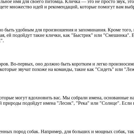
ьное имя для своего питомца. Кличка — это не просто звук, это
йдете множество идей и рекомендаций, которые помогут вам выб
но быть удобным для произношения и запоминания. Кроме того, 
вая, ей подойдут такие клички, как "Быстрик" или "Смешинка"
".
оров. Во-первых, оно должно быть коротким и легко произноси
 которые звучат похоже на команды, такие как "Сидеть" или "Леж
оторые могут вдохновить вас. Мы собрали имена, основанные н
 природы подойдут имена "Лесик", "Река" или "Солнце". Если 
нных пород собак. Например, для больших и мощных собак, так