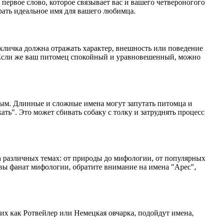
 первое слово, которое связывает вас и вашего четвероногого
рать идеальное имя для вашего любимца.
кличка должна отражать характер, внешность или поведение
. Если же ваш питомец спокойный и уравновешенный, можно
мым. Длинные и сложные имена могут запутать питомца и
ать". Это может сбивать собаку с толку и затруднять процесс
а различных темах: от природы до мифологии, от популярных
вы фанат мифологии, обратите внимание на имена "Арес",
их как Ротвейлер или Немецкая овчарка, подойдут имена,