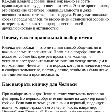
Каждый владелец собаки знает, как важно выбрать
правильную кличку для своего питомца. Это не просто слово,
это отражение характера, индивидуальности и даже
внешности вашего четвероногого друга. Если у вас появилась
собака породы Челласи, то выбор имени становится особенно
интересным, так как эта порода известна своей
дружелюбностью и активностью.
Почему важен правильный выбор имени
Кличка для собаки — это не только способ общения, но и
важный элемент воспитания. Правильно подобранное имя
помогает собаке быстрее реагировать на команды и
устанавливает доверительные отношения между питомцем и
его хозяином. Челласи — это порода, которая отличается умом
и сообразительностью, поэтому важно, чтобы имя было легко
запоминаемым и произносимым.
Как выбрать кличку для Челласи
При выборе имени для Челласи стоит учитывать несколько
факторов. Во-первых, обратите внимание на характер вашей
собаки. Если ваш питомец активный и игривый, подойдут
имена, которые отражают его энергичность, например,
"Ракета" или "Зефирка". Если же собака более спокойная и