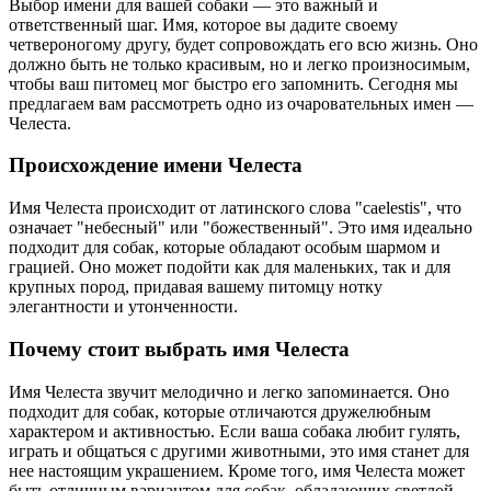
Выбор имени для вашей собаки — это важный и
ответственный шаг. Имя, которое вы дадите своему
четвероногому другу, будет сопровождать его всю жизнь. Оно
должно быть не только красивым, но и легко произносимым,
чтобы ваш питомец мог быстро его запомнить. Сегодня мы
предлагаем вам рассмотреть одно из очаровательных имен —
Челеста.
Происхождение имени Челеста
Имя Челеста происходит от латинского слова "caelestis", что
означает "небесный" или "божественный". Это имя идеально
подходит для собак, которые обладают особым шармом и
грацией. Оно может подойти как для маленьких, так и для
крупных пород, придавая вашему питомцу нотку
элегантности и утонченности.
Почему стоит выбрать имя Челеста
Имя Челеста звучит мелодично и легко запоминается. Оно
подходит для собак, которые отличаются дружелюбным
характером и активностью. Если ваша собака любит гулять,
играть и общаться с другими животными, это имя станет для
нее настоящим украшением. Кроме того, имя Челеста может
быть отличным вариантом для собак, обладающих светлой