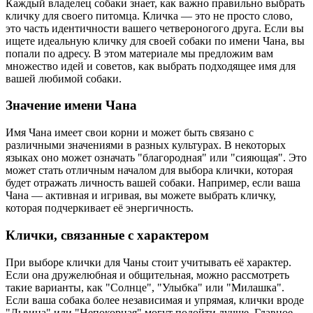
Каждый владелец собаки знает, как важно правильно выбрать
кличку для своего питомца. Кличка — это не просто слово,
это часть идентичности вашего четвероногого друга. Если вы
ищете идеальную кличку для своей собаки по имени Чана, вы
попали по адресу. В этом материале мы предложим вам
множество идей и советов, как выбрать подходящее имя для
вашей любимой собаки.
Значение имени Чана
Имя Чана имеет свои корни и может быть связано с
различными значениями в разных культурах. В некоторых
языках оно может означать "благородная" или "сияющая". Это
может стать отличным началом для выбора клички, которая
будет отражать личность вашей собаки. Например, если ваша
Чана — активная и игривая, вы можете выбрать кличку,
которая подчеркивает её энергичность.
Клички, связанные с характером
При выборе клички для Чаны стоит учитывать её характер.
Если она дружелюбная и общительная, можно рассмотреть
такие варианты, как "Солнце", "Улыбка" или "Милашка".
Если ваша собака более независимая и упрямая, клички вроде
"Львица" или "Непокорная" могут подойти лучше. Главное,