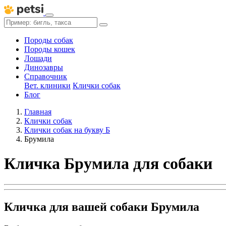
Породы собак
Породы кошек
Лошади
Динозавры
Справочник
Вет. клиники
Клички собак
Блог
Главная
Клички собак
Клички собак на букву Б
Брумила
Кличка Брумила для собаки
Кличка для вашей собаки Брумила