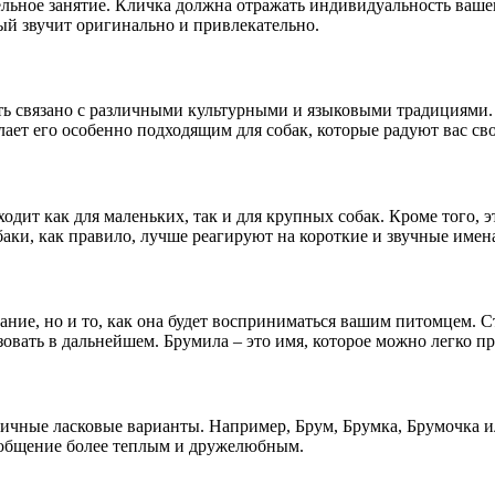
тельное занятие. Кличка должна отражать индивидуальность ваше
ый звучит оригинально и привлекательно.
ь связано с различными культурными и языковыми традициями. 
лает его особенно подходящим для собак, которые радуют вас св
одит как для маленьких, так и для крупных собак. Кроме того, 
баки, как правило, лучше реагируют на короткие и звучные имен
ние, но и то, как она будет восприниматься вашим питомцем. Ст
зовать в дальнейшем. Брумила – это имя, которое можно легко п
ичные ласковые варианты. Например, Брум, Брумка, Брумочка и
 общение более теплым и дружелюбным.