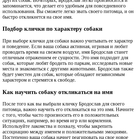
других собак. Во-вторых, Бродослав легко произносится и
запоминается, что делает его удобным для повседневного
использования. Вы сможете легко звать своего питомца, и он
быстро откликнется на свое имя.
Подбор клички по характеру собаки
При выборе клички для собаки важно учитывать ее характер
и поведение. Если ваша собака активная, игривая и любит
проводить время на свежем воздухе, имя Бродослав станет
отличным отражением ее сущности. Это имя подходит для
собак, которые любят бродить по паркам, исследовать новые
места и знакомиться с другими животными. Бродослав также
будет уместен для собак, которые обладают независимым
характером и стремятся к свободе.
Как научить собаку откликаться на имя
После того как вы выбрали кличку Бродослав для своего
питомца, важно научить его откликаться на это имя. Начните
с того, чтобы часто произносить его в положительных
ситуациях, например, во время игр или кормления.
Используйте лакомства и похвалу, чтобы закрепить
ассоциацию между именем и положительными эмоциями.
Постепенно ваша собака начнет реагировать на свое новое