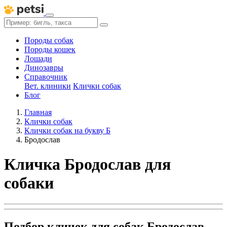
Породы собак
Породы кошек
Лошади
Динозавры
Справочник
Вет. клиники
Клички собак
Блог
Главная
Клички собак
Клички собак на букву Б
Бродослав
Кличка Бродослав для
собаки
Подбор кличек для собак Бродослав