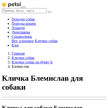
Породы собак
Породы кошек
Лошади
Динозавры
Справочник
Вет. клиники
Клички собак
Блог
Главная
Клички собак
Клички собак на букву Б
Блемислав
Кличка Блемислав для
собаки
Кличка для собаки Блемислав