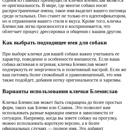
Одним из главных преимуществ клички Блемислав является
ее оригинальность. В мире, где многие собаки носят
распространенные имена, такое имя выделит вашего питомца
среди остальных. Оно станет не только его идентификатором,
но и отражением вашего стиля и вкуса. Кроме того, кличка
Блемислав легко произносится и воспринимается, что
облегчает процесс дрессировки и общения с вашим другом.
Как выбрать подходящее имя для собаки
При выборе клички для вашей собаки важно учитывать ее
характер, поведение и особенности внешности. Если ваша
собака активная и игривая, кличка Блемислав может
подчеркнуть ее энергичность и позитивный настрой. Если же
ваш питомец более спокойный и уравновешенный, это имя
также подойдет, добавив нотку оригинальности и харизмы.
Варианты использования клички Блемислав
Кличка Блемислав может быть сокращена до более простых
форм, таких как Блеми или Славик. Это позволит вам
использовать разные вариации имени в зависимости от
ситуации. Например, когда вы зовете собаку на прогулку,
можно использовать короткую версию, а в более
официальных случаях — полное имя. Это добавит