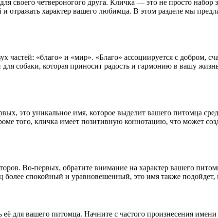
ля своего четвероногого друга. Кличка — это не просто набор зв
 и отражать характер вашего любимца. В этом разделе мы предла
вух частей: «благо» и «мир». «Благо» ассоциируется с добром, 
 для собаки, которая приносит радость и гармонию в вашу жизн
ых, это уникальное имя, которое выделит вашего питомца среди
роме того, кличка имеет позитивную коннотацию, что может созд
оров. Во-первых, обратите внимание на характер вашего питомц
ц более спокойный и уравновешенный, это имя также подойдет,
 её для вашего питомца. Начните с частого произнесения имени