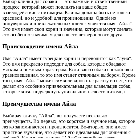
Выбор клички для собаки — это важный и ответственный
процесс, который может повлиять на ваше общее
взаимодействие с питомцем. Кличка должна быть не только
красивой, но и удобной для произношения. Одной из
популярных и привлекательных кличек является имя "Айлa".
Это имя имеет свои корни и значения, которые могут сделать
его особенно значимым для вашего четвероногого друга.
Происхождение имени Айла
Имя "Айлa" имеет турецкие корни и переводится как "луна".
Это имя прекрасно подходит для собак, которые обладают
мягким и нежным характером. Если ваша собака спокойная и
уравновешенная, то это имя станет отличным выбором. Кроме
того, имя "Айлa" может символизировать красоту и свет, что
делает его особенно привлекательным для владельцев собак,
которые хотят подчеркнуть уникальность своего питомца.
Преимущества имени Айла
Выбирая кличку "Айлa", вы получаете несколько
преимуществ. Во-первых, это короткое и звучное имя, которое
легко запоминается и произносится. Во-вторых, оно имеет
приятное звучание, что делает его идеальным для общения с
собакой. К тому же, кличка "Айлa" может быть легко