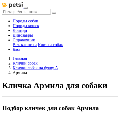
Породы собак
Породы кошек
Лошади
Динозавры
Справочник
Вет. клиники
Клички собак
Блог
Главная
Клички собак
Клички собак на букву А
Армила
Кличка Армила для собаки
Подбор кличек для собак Армила