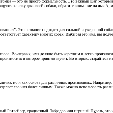
питомца — это не просто формальность. Это важный шаг, котор
уюся кличку для своей собаки, обратите внимание на имя Арми
ванная". Это название подходит для сильной и уверенной собак
оответствует характеру многих собак. Выбирая это имя, вы подч
кторов. Во-первых, имя должно быть коротким и легко произно
 произносить и которое приятно звучит. Во-вторых, старайтесь и
кличка, но и как основа для различных производных. Например
 сделает его имя более личным. Также можно использовать раз
ный Ротвейлер, грациозный Лабрадор или игривый Пудель, это и