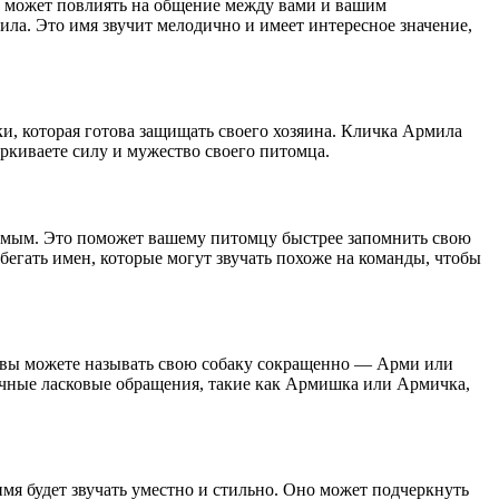
ый может повлиять на общение между вами и вашим
ла. Это имя звучит мелодично и имеет интересное значение,
и, которая готова защищать своего хозяина. Кличка Армила
еркиваете силу и мужество своего питомца.
симым. Это поможет вашему питомцу быстрее запомнить свою
збегать имен, которые могут звучать похоже на команды, чтобы
, вы можете называть свою собаку сокращенно — Арми или
личные ласковые обращения, такие как Армишка или Армичка,
мя будет звучать уместно и стильно. Оно может подчеркнуть