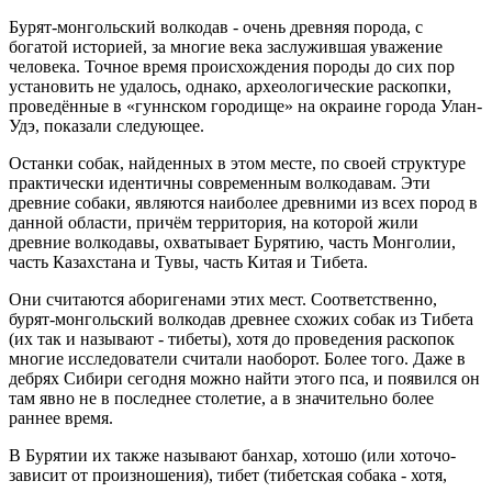
Бурят-монгольский волкодав - очень древняя порода, с
богатой историей, за многие века заслужившая уважение
человека. Точное время происхождения породы до сих пор
установить не удалось, однако, археологические раскопки,
проведённые в «гуннском городище» на окраине города Улан-
Удэ, показали следующее.
Останки собак, найденных в этом месте, по своей структуре
практически идентичны современным волкодавам. Эти
древние собаки, являются наиболее древними из всех пород в
данной области, причём территория, на которой жили
древние волкодавы, охватывает Бурятию, часть Монголии,
часть Казахстана и Тувы, часть Китая и Тибета.
Они считаются аборигенами этих мест. Соответственно,
бурят-монгольский волкодав древнее схожих собак из Тибета
(их так и называют - тибеты), хотя до проведения раскопок
многие исследователи считали наоборот. Более того. Даже в
дебрях Сибири сегодня можно найти этого пса, и появился он
там явно не в последнее столетие, а в значительно более
раннее время.
В Бурятии их также называют банхар, хотошо (или хоточо-
зависит от произношения), тибет (тибетская собака - хотя,