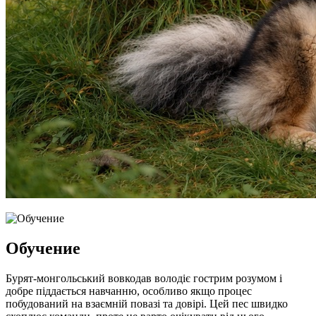
Обучение
Бурят-монгольський вовкодав володіє гострим розумом і
добре піддається навчанню, особливо якщо процес
побудований на взаємній повазі та довірі. Цей пес швидко