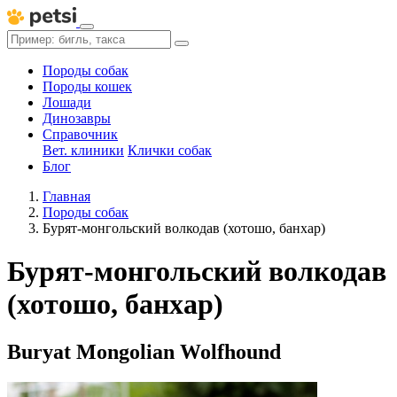
Породы собак
Породы кошек
Лошади
Динозавры
Справочник
Вет. клиники
Клички собак
Блог
Главная
Породы собак
Бурят-монгольский волкодав (хотошо, банхар)
Бурят-монгольский волкодав
(хотошо, банхар)
Buryat Mongolian Wolfhound