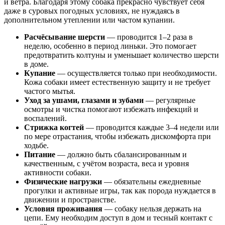
и ветра. Благодаря этому собака прекрасно чувствует себя
даже в суровых погодных условиях, не нуждаясь в
дополнительном утеплении или частом купании.
Расчёсывание шерсти
— проводится 1–2 раза в
неделю, особенно в период линьки. Это помогает
предотвратить колтуны и уменьшает количество шерсти
в доме.
Купание
— осуществляется только при необходимости.
Кожа собаки имеет естественную защиту и не требует
частого мытья.
Уход за ушами, глазами и зубами
— регулярные
осмотры и чистка помогают избежать инфекций и
воспалений.
Стрижка когтей
— проводится каждые 3–4 недели или
по мере отрастания, чтобы избежать дискомфорта при
ходьбе.
Питание
— должно быть сбалансированным и
качественным, с учётом возраста, веса и уровня
активности собаки.
Физические нагрузки
— обязательны ежедневные
прогулки и активные игры, так как порода нуждается в
движении и пространстве.
Условия проживания
— собаку нельзя держать на
цепи. Ему необходим доступ в дом и тесный контакт с