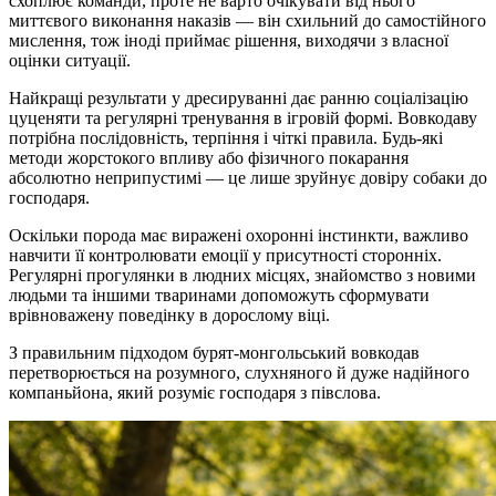
схоплює команди, проте не варто очікувати від нього
миттєвого виконання наказів — він схильний до самостійного
мислення, тож іноді приймає рішення, виходячи з власної
оцінки ситуації.
Найкращі результати у дресируванні дає ранню соціалізацію
цуценяти та регулярні тренування в ігровій формі. Вовкодаву
потрібна послідовність, терпіння і чіткі правила. Будь-які
методи жорстокого впливу або фізичного покарання
абсолютно неприпустимі — це лише зруйнує довіру собаки до
господаря.
Оскільки порода має виражені охоронні інстинкти, важливо
навчити її контролювати емоції у присутності сторонніх.
Регулярні прогулянки в людних місцях, знайомство з новими
людьми та іншими тваринами допоможуть сформувати
врівноважену поведінку в дорослому віці.
З правильним підходом бурят-монгольський вовкодав
перетворюється на розумного, слухняного й дуже надійного
компаньйона, який розуміє господаря з півслова.