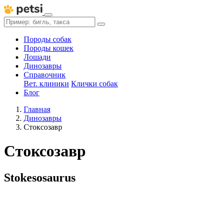
Породы собак
Породы кошек
Лошади
Динозавры
Справочник
Вет. клиники
Клички собак
Блог
Главная
Динозавры
Стоксозавр
Стоксозавр
Stokesosaurus