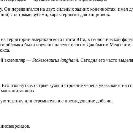
у. Он передвигался на двух сильных задних конечностях, имел 
ной, с острыми зубами, характерными для хищников.
 на территории американского штата Юта, в геологической фор
Эти обломки были изучены палеонтологом Джеймсом Медсеном, к
окса.
жий экземпляр —
Stokesosaurus langhami
. Сегодня его часто выде
Его изогнутые, острые зубы и строение черепа указывают на сп
х млекопитающих.
ную тактику или стремительное преследование добычи.
аннозавроидов.