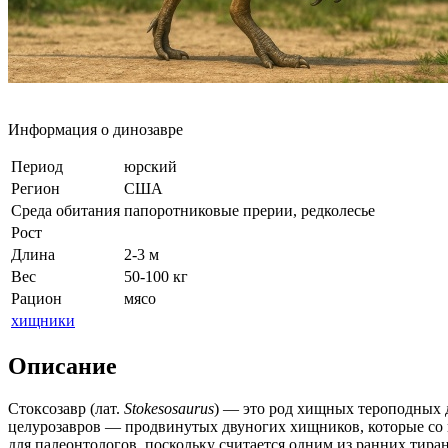
Информация о динозавре
Период
юрский
Регион
США
Среда обитания
папоротниковые прерии, редколесье
Рост
Длина
2-3 м
Вес
50-100 кг
Рацион
мясо
хищники
Описание
Стоксозавр (лат.
Stokesosaurus
) — это род хищных тероподных д
целурозавров — продвинутых двуногих хищников, которые со в
для палеонтологов, поскольку считается одним из ранних тир