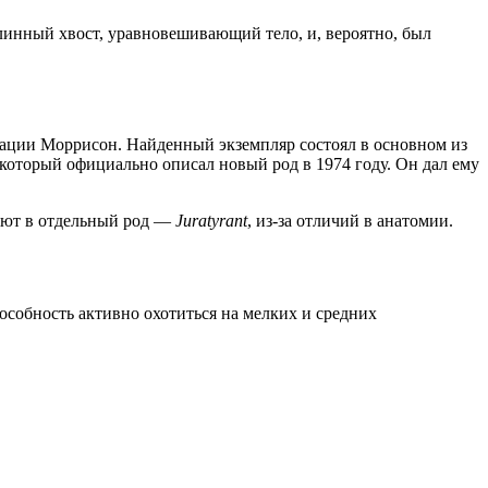
длинный хвост, уравновешивающий тело, и, вероятно, был
мации Моррисон. Найденный экземпляр состоял в основном из
оторый официально описал новый род в 1974 году. Он дал ему
ляют в отдельный род —
Juratyrant
, из-за отличий в анатомии.
особность активно охотиться на мелких и средних