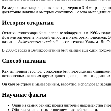
Размеры стоксозавра оценивались примерно в 3–4 метра в длин
достаточно ловким и быстрым охотником. Голова была удлинён
История открытия
Останки стоксозавра были впервые обнаружены в 1960-х годах
фрагментов черепа, нижней челюсти и некоторых позвонков. 
название
Stokesosaurus clevelandi
в честь геолога Уильяма Ли Ст
В 2000-х годах в Великобритании был найден ещё один похо
Способ питания
Как типичный теропод, стоксозавр был плотоядным хищником. 
позвоночных, включая других динозавров и, возможно, ранни
Он был быстрым и манёвренным, вероятно, использовал засад
Научные факты
Один из самых ранних представителей надсемейства тир
Обладал уникальным строением нижней челюсти.