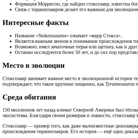
Формация Моррисон, где найден стоксозавр, известна бо
Связь с тираннозавром делает его важным для эволюцио
Интересные факты
Название «Stokesosaurus» означает «ящер Стокса».
Является важным звеном в понимании происхождения ти
Возможно, имел зачаточные перья или щетину, как и друг
Останки исследуются более 50 лет, и до сих пор предста
Место в эволюции
Стоксозавр занимает важное место в эволюционной истории те
подтверждает, что такие крупные хищники, как
Tyrannosaurus r
Среда обитания
150 миллионов лет назад климат Северной Америки был тёплым
экосистемы. Благодаря своим размерам и ловкости, стоксозавр
Стоксозавр — пример того, как даже малоизвестные динозавры
происхождения тираннозавров. Его история — ещё одно доказат