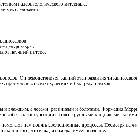
гатством палеонтологического материала.
нных исследований.
раннозавров.
ие целурозавры.
вляют научный интерес.
роподов. Он демонстрирует ранний этап развития тираннозавро
ex
, произошли от мелких, лёгких и быстрых предков.
 и влажным, с лесами, равнинами и болотами. Формация Моррис
 мог избегать конкуренции с более крупными хищниками, такими
 помогают нам понять эволюционные процессы. Несмотря на час
ельство того, что каждая находка имеет значение.