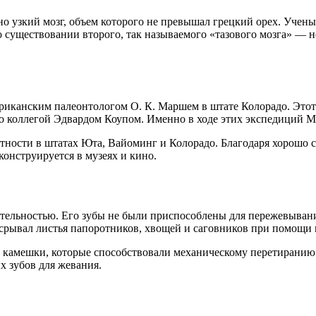
но узкий мозг, объем которого не превышал грецкий орех. Учены
 о существовании второго, так называемого «тазового мозга» — 
ериканским палеонтологом О. К. Маршем в штате Колорадо. Это
 коллегой Эдвардом Коупом. Именно в ходе этих экспедиций Мар
тности в штатах Юта, Вайоминг и Колорадо. Благодаря хорошо с
конструируется в музеях и кино.
тительностью. Его зубы не были приспособлены для пережевыва
н срывал листья папоротников, хвощей и саговников при помощи
е камешки, которые способствовали механическому перетиранию
х зубов для жевания.