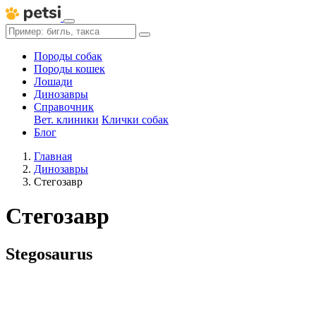
Породы собак
Породы кошек
Лошади
Динозавры
Справочник
Вет. клиники
Клички собак
Блог
Главная
Динозавры
Стегозавр
Стегозавр
Stegosaurus