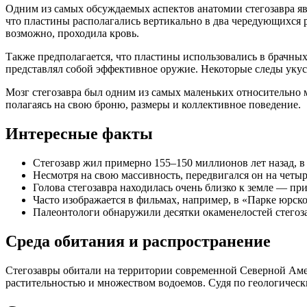
Одним из самых обсуждаемых аспектов анатомии стегозавра яв
что пластины располагались вертикально в два чередующихся 
возможно, проходила кровь.
Также предполагается, что пластины использовались в брачны
представлял собой эффективное оружие. Некоторые следы укус
Мозг стегозавра был одним из самых маленьких относительно м
полагаясь на свою броню, размеры и коллективное поведение.
Интересные факты
Стегозавр жил примерно 155–150 миллионов лет назад, в
Несмотря на свою массивность, передвигался он на четыр
Голова стегозавра находилась очень близко к земле — п
Часто изображается в фильмах, например, в «Парке юрско
Палеонтологи обнаружили десятки окаменелостей стегозав
Среда обитания и распространение
Стегозавры обитали на территории современной Северной Амер
растительностью и множеством водоемов. Судя по геологически