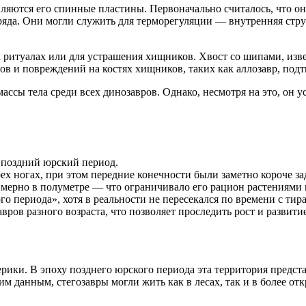
ляются его спинные пластины. Первоначально считалось, что они
ряда. Они могли служить для терморегуляции — внутренняя стру
х ритуалах или для устрашения хищников. Хвост со шипами, из
ов и повреждений на костях хищников, таких как аллозавр, подт
ассы тела среди всех динозавров. Однако, несмотря на это, он 
 поздний юрский период.
ех ногах, при этом передние конечности были заметно короче за
римерно в полуметре — что ограничивало его рацион растениями 
го периода», хотя в реальности не пересекался по времени с ти
ров разного возраста, что позволяет проследить рост и развити
ики. В эпоху позднего юрского периода эта территория предста
м данным, стегозавры могли жить как в лесах, так и в более от