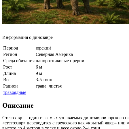
Информация о динозавре
Период
юрский
Регион
Северная Америка
Среда обитания
папоротниковые прерии
Рост
6 м
Длина
9 м
Вес
3-5 тонн
Рацион
трава, листья
травоядные
Описание
Стегозавр — один из самых узнаваемых динозавров юрского пе
«стегозавр» переводится с греческого как «крытый ящер» или 
высоте до 4 метров в холке и весе около 2–4 тонн.