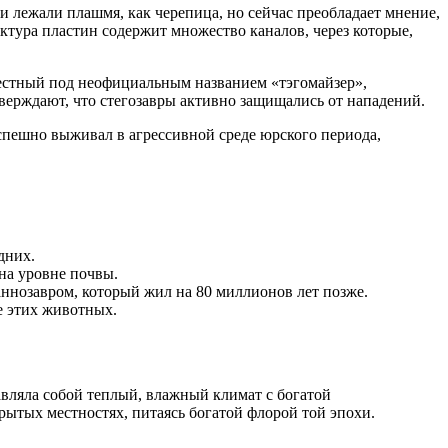
 лежали плашмя, как черепица, но сейчас преобладает мнение,
ктура пластин содержит множество каналов, через которые,
вестный под неофициальным названием «тэгомайзер»,
верждают, что стегозавры активно защищались от нападений.
успешно выживал в агрессивной среде юрского периода,
дних.
на уровне почвы.
раннозавром, который жил на 80 миллионов лет позже.
е этих животных.
вляла собой теплый, влажный климат с богатой
крытых местностях, питаясь богатой флорой той эпохи.