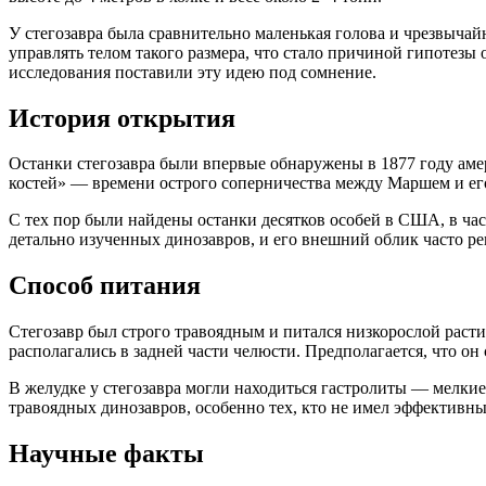
У стегозавра была сравнительно маленькая голова и чрезвычай
управлять телом такого размера, что стало причиной гипотезы
исследования поставили эту идею под сомнение.
История открытия
Останки стегозавра были впервые обнаружены в 1877 году ам
костей» — времени острого соперничества между Маршем и его
С тех пор были найдены останки десятков особей в США, в час
детально изученных динозавров, и его внешний облик часто ре
Способ питания
Стегозавр был строго травоядным и питался низкорослой рас
располагались в задней части челюсти. Предполагается, что о
В желудке у стегозавра могли находиться гастролиты — мелки
травоядных динозавров, особенно тех, кто не имел эффективны
Научные факты