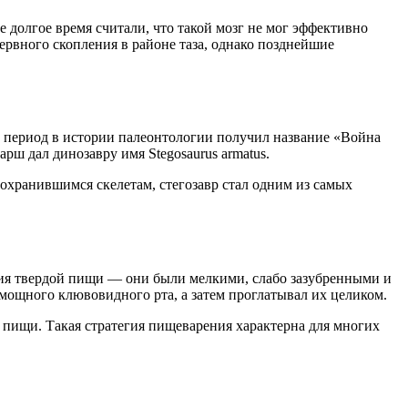
е долгое время считали, что такой мозг не мог эффективно
нервного скопления в районе таза, однако позднейшие
т период в истории палеонтологии получил название «Война
ш дал динозавру имя Stegosaurus armatus.
охранившимся скелетам, стегозавр стал одним из самых
ния твердой пищи — они были мелкими, слабо зазубренными и
 мощного клювовидного рта, а затем проглатывал их целиком.
 пищи. Такая стратегия пищеварения характерна для многих