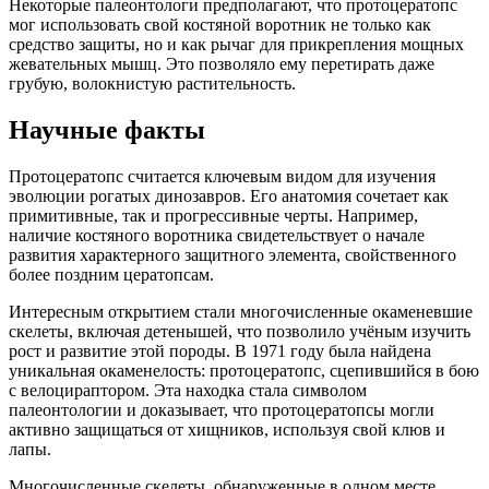
Некоторые палеонтологи предполагают, что протоцератопс
мог использовать свой костяной воротник не только как
средство защиты, но и как рычаг для прикрепления мощных
жевательных мышц. Это позволяло ему перетирать даже
грубую, волокнистую растительность.
Научные факты
Протоцератопс считается ключевым видом для изучения
эволюции рогатых динозавров. Его анатомия сочетает как
примитивные, так и прогрессивные черты. Например,
наличие костяного воротника свидетельствует о начале
развития характерного защитного элемента, свойственного
более поздним цератопсам.
Интересным открытием стали многочисленные окаменевшие
скелеты, включая детенышей, что позволило учёным изучить
рост и развитие этой породы. В 1971 году была найдена
уникальная окаменелость: протоцератопс, сцепившийся в бою
с велоцираптором. Эта находка стала символом
палеонтологии и доказывает, что протоцератопсы могли
активно защищаться от хищников, используя свой клюв и
лапы.
Многочисленные скелеты, обнаруженные в одном месте,