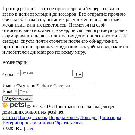
Протоцератопс — это не просто древний ящер, а важное
звено в цепи эволюции динозавров. Его открытие пролило
свет на образ жизни, питание, размножение и защитные
механизмы ранних цератопсов. Несмотря на свой
относительно скромный размер, он сыграл огромную роль в
формировании нашего понимания доисторического мира. И
сегодня, спустя почти столетие после его обнаружения,
протоцератопс продолжает вдохновлять учёных, художников
и любителей динозавров по всему миру.
Коментарии
Отзыв
*
Имя и Фамилия
*
Email
*
Опубликовать
© 2013-2026 Пространство для владельцев
домашних животных petsi.net
Статьи
Породы собак
Породы кошек
Лошади
Динозавры
Ветеринарные клиники
Обратная связь
Язык:
RU
|
UA