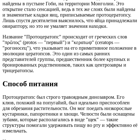
найдены в пустыне Гоби, на территории Монголии. Это
открытие стало сенсацией, ведь в тех же слоях были найдены
и знаменитые кладки яиц, приписываемые протоцератопсу.
Лишь спустя десятилетия выяснилось, что яйца принадлежали
овираптору, но это не умаляет значения находки.
Название "Протоцератопс" происходит от греческих слов
"πρῶτος" (protos — "первый") и "κερατωψ" (ceratops —
"рогоносец"), что указывает на его примитивное положение в
эволюции цератопсов. Это один из самых ранних
представителей группы, предшественник более крупных и
бронированных родственников, таких как центрозавры и
трицератопсы.
Способ питания
Протоцератопс был строго травоядным динозавром. Его
клюв, похожий на попугайий, был идеально приспособлен
для обрезания растительности. Он мог поедать низкорослые
кустарники, папоротники и хвощи. Челюсти были оснащены
зубами, которые располагались в виде "щек" — такие
структуры помогали удерживать пищу во рту и эффективно её
измельчать.