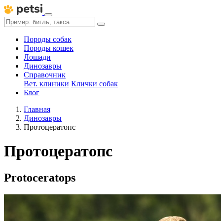
Породы собак
Породы кошек
Лошади
Динозавры
Справочник
Вет. клиники
Клички собак
Блог
Главная
Динозавры
Протоцератопс
Протоцератопс
Protoceratops