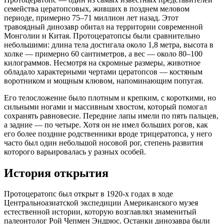
семейства цератопсовых, живших в позднем меловом
периоде, примерно 75–71 миллион лет назад. Этот
травоядный динозавр обитал на территории современной
Монголии и Китая. Протоцератопсы были сравнительно
небольшими: длина тела достигала около 1,8 метра, высота в
холке — примерно 60 сантиметров, а вес — около 80–100
килограммов. Несмотря на скромные размеры, животное
обладало характерными чертами цератопсов — костяным
воротником и мощным клювом, напоминающим попугая.
Его телосложение было плотным и крепким, с короткими, но
сильными ногами и массивным хвостом, который помогал
сохранять равновесие. Передние лапы имели по пять пальцев,
а задние — по четыре. Хотя он не имел больших рогов, как
его более поздние родственники вроде трицератопса, у него
часто был один небольшой носовой рог, степень развития
которого варьировалась у разных особей.
История открытия
Протоцератопс был открыт в 1920-х годах в ходе
Центральноазиатской экспедиции Американского музея
естественной истории, которую возглавлял знаменитый
палеонтолог Рой Чепмен Эндрюс. Останки динозавра были