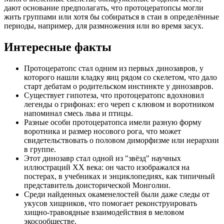
дают основание предполагать, что протоцератопсы могли
жить группами или хотя бы собираться в стаи в определённые
периоды, например, для размножения или во время засух.
Интересные факты
Протоцератопс стал одним из первых динозавров, у
которого нашли кладку яиц рядом со скелетом, что дало
старт дебатам о родительском инстинкте у динозавров.
Существует гипотеза, что протоцератопс вдохновил
легенды о грифонах: его череп с клювом и воротником
напоминал смесь льва и птицы.
Разные особи протоцератопса имели разную форму
воротника и размер носового рога, что может
свидетельствовать о половом диморфизме или иерархии
в группе.
Этот динозавр стал одной из "звёзд" научных
иллюстраций XX века: он часто изображался на
постерах, в учебниках и энциклопедиях, как типичный
представитель доисторической Монголии.
Среди найденных окаменелостей были даже следы от
укусов хищников, что помогает реконструировать
хищно-травоядные взаимодействия в меловом
экосообществе.