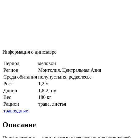
Информация о динозавре
Период
меловой
Регион
Монголия, Центральная Азия
Среда обитания
полупустыня, редколесье
Рост
1,2 м
Длина
1,8-2,5 м
Вес
180 кг
Рацион
трава, листья
травоядные
Описание
Протоцератопс — один из самых известных представителей