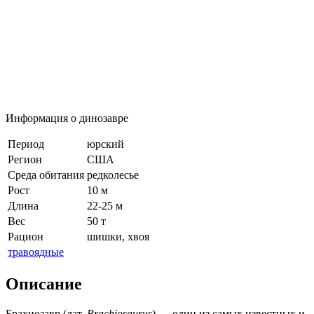
Информация о динозавре
Период
юрский
Регион
США
Среда обитания
редколесье
Рост
10 м
Длина
22-25 м
Вес
50 т
Рацион
шишки, хвоя
травоядные
Описание
Брахиозавр (лат.
Brachiosaurus
) — один из самых известных и