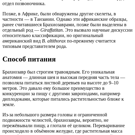
отдел позвоночника.
Позже, в Африке, были обнаружены другие скелеты, в
частности — в Танзании. Однако эти африканские образцы,
ранее считавшиеся Брахиозаврами, позже были выделены в
отдельный род —
Giraffatitan
. Это вызвало научные дискуссии
относительно классификации, но оригинальный
американский вид
B. altithorax
по-прежнему считается
типовым представителем рода.
Способ питания
Брахиозавр был строгим травоядным. Его уникальная
анатомия — длинная шея и высокая передняя часть тела —
позволяла питаться листвой деревьев на высоте до 9–10
метров. Это давало ему большое преимущество в
конкуренции за пищу с другими завроподами, например
диплодоками, которые питались растительностью ближе к
земле.
Из-за небольшого размера головы и ограниченной
подвижности челюстей, брахиозавры, вероятно, не
пережёвывали пищу, а глотали её целиком. Переваривание
происходило в объёмном желудке, где растительная масса