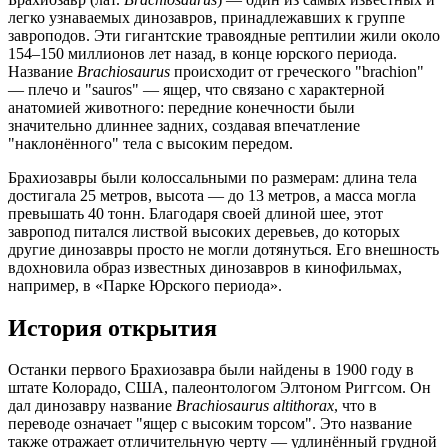
легко узнаваемых динозавров, принадлежавших к группе
завроподов. Эти гигантские травоядные рептилии жили около
154–150 миллионов лет назад, в конце юрского периода.
Название
Brachiosaurus
происходит от греческого "brachion"
— плечо и "sauros" — ящер, что связано с характерной
анатомией животного: передние конечности были
значительно длиннее задних, создавая впечатление
"наклонённого" тела с высоким передом.
Брахиозавры были колоссальными по размерам: длина тела
достигала 25 метров, высота — до 13 метров, а масса могла
превышать 40 тонн. Благодаря своей длиной шее, этот
завропод питался листвой высоких деревьев, до которых
другие динозавры просто не могли дотянуться. Его внешность
вдохновила образ известных динозавров в кинофильмах,
например, в «Парке Юрского периода».
История открытия
Останки первого Брахиозавра были найдены в 1900 году в
штате Колорадо, США, палеонтологом Элтоном Риггсом. Он
дал динозавру название
Brachiosaurus altithorax
, что в
переводе означает "ящер с высоким торсом". Это название
также отражает отличительную черту — удлинённый грудной