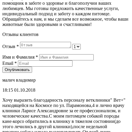
помощник в заботе о здоровье и благополучии ваших
любимцев. Мы готовы предложить качественные услуги,
индивидуальный подход и заботу о каждом питомце.
Обращайтесь к нам, и мы сделаем все возможное, чтобы ваши
животные были здоровыми и счастливыми!
Отзывы клиентов
Отзыв
*
Имя и Фамилия
*
Email
*
Опубликовать
малич владимир
18:15 01.10.2018
Хочу выразить благодарность персоналу ветклиники" Вет+"
находящейся на Космосе по ул. Парамонова,4 и лично врачу
клиники Ларисе Александровне за ее профессионализм, и
человеческие качества.С моим питомцем собакой породы
кане-корсо обратились в клинику в тяжелом состоянии(до
этого лечились в другой клиники),после недельной
терапии,собака начала выздоравливать.От всей души