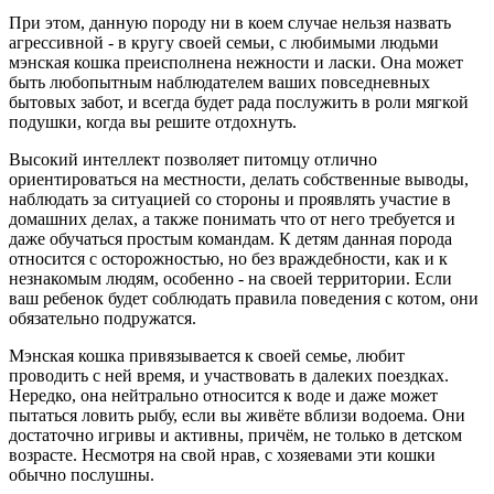
При этом, данную породу ни в коем случае нельзя назвать
агрессивной - в кругу своей семьи, с любимыми людьми
мэнская кошка преисполнена нежности и ласки. Она может
быть любопытным наблюдателем ваших повседневных
бытовых забот, и всегда будет рада послужить в роли мягкой
подушки, когда вы решите отдохнуть.
Высокий интеллект позволяет питомцу отлично
ориентироваться на местности, делать собственные выводы,
наблюдать за ситуацией со стороны и проявлять участие в
домашних делах, а также понимать что от него требуется и
даже обучаться простым командам. К детям данная порода
относится с осторожностью, но без враждебности, как и к
незнакомым людям, особенно - на своей территории. Если
ваш ребенок будет соблюдать правила поведения с котом, они
обязательно подружатся.
Мэнская кошка привязывается к своей семье, любит
проводить с ней время, и участвовать в далеких поездках.
Нередко, она нейтрально относится к воде и даже может
пытаться ловить рыбу, если вы живёте вблизи водоема. Они
достаточно игривы и активны, причём, не только в детском
возрасте. Несмотря на свой нрав, с хозяевами эти кошки
обычно послушны.