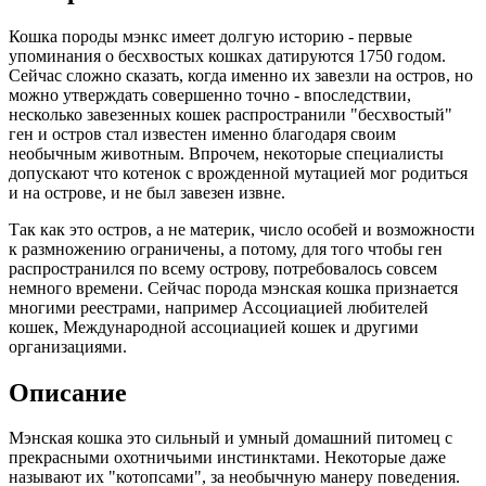
Кошка породы мэнкс имеет долгую историю - первые
упоминания о бесхвостых кошках датируются 1750 годом.
Сейчас сложно сказать, когда именно их завезли на остров, но
можно утверждать совершенно точно - впоследствии,
несколько завезенных кошек распространили "бесхвостый"
ген и остров стал известен именно благодаря своим
необычным животным. Впрочем, некоторые специалисты
допускают что котенок с врожденной мутацией мог родиться
и на острове, и не был завезен извне.
Так как это остров, а не материк, число особей и возможности
к размножению ограничены, а потому, для того чтобы ген
распространился по всему острову, потребовалось совсем
немного времени. Сейчас порода мэнская кошка признается
многими реестрами, например Ассоциацией любителей
кошек, Международной ассоциацией кошек и другими
организациями.
Описание
Мэнская кошка это сильный и умный домашний питомец с
прекрасными охотничьими инстинктами. Некоторые даже
называют их "котопсами", за необычную манеру поведения.