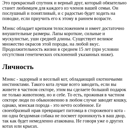
Это прекрасный спутник и верный друг, который обязательно
станет любимцем для каждого из членов вашей семьи. Он
послушный и понятливый, и с радостью будет ходить на
поводке, если приучить его к этому в раннем возрасте.
Мэнкс обладает крепким телосложением и имеет достаточно
внушительные размеры. Лапы короткие, сильные и
мускулистые, уши средней длины. Существует великое
множество окрасов этой породы, на любой вкус.
Продолжительность жизни в среднем 15 лет (при условии
отсутствия генетических отклонений указанных ниже).
Личность
Мэнкс - задорный и веселый кот, обладающий охотничьими
инстинктами. Такого кота лучше всего заводить, если вы
живете в частном секторе, этим вы сделаете большой подарок
не только животному, но и себе. То есть, проживая в частном
секторе люди по обыкновению в любом случае заводят кошку,
однако, мэнская порода - это нечто особенное. Ее
своеобразный нрав превращает питомца в сторожевого кота -
ни одна бездомная собака не посмеет проникнуть в ваш двор,
так как будет немедленно атакована. Не говоря уже о других
котах или крысах.