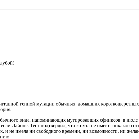
лубой)
спонтанной генной мутации обычных, домашних короткошерстных
тория.
обычного вида, напоминающих мутировавших сфинксов, в июле 20
Лесли Лайонс. Тест подтвердил, что котята не имеют никакого о
ек, и не имела ни свободного времени, ни возможности, ни жела
анию.