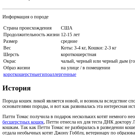
Информация о породе
Cтрана происхождения
США
Продолжительность жизни
12-15 лет
Размер
средние
Вес
Коты: 3-4 кг, Кошки: 2-3 кг
Шерсть
короткошерстная
Окрас
чалый, черный или черный дым (го
Образ жизни
на улице / в помещении
короткошерстные
гипоаллергенные
История
Порода кошек ликой является новой, и возникла вследствие 
основателями породы, и вот как развивалась эта интересная ис
Патти Томас получила в подарок нескольких котят немного не
бесшерстных кошек
, Петти отнесла их для теста ДНК доктору 
кошкам. Так как Петти Томас не разбиралась в разведении кош
отдала необычных котят Джону Гобблу, ветеринару по образов