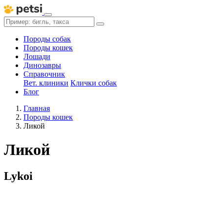
Породы собак
Породы кошек
Лошади
Динозавры
Справочник
Вет. клиники
Клички собак
Блог
Главная
Породы кошек
Ликой
Ликой
Lykoi