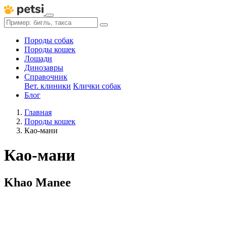
Породы собак
Породы кошек
Лошади
Динозавры
Справочник
Вет. клиники
Клички собак
Блог
Главная
Породы кошек
Као-мани
Као-мани
Khao Manee