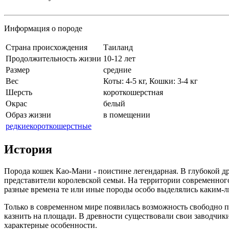
Информация о породе
Cтрана происхождения
Таиланд
Продолжительность жизни
10-12 лет
Размер
средние
Вес
Коты: 4-5 кг, Кошки: 3-4 кг
Шерсть
короткошерстная
Окрас
белый
Образ жизни
в помещении
редкие
короткошерстные
История
Порода кошек Као-Мани - поистине легендарная. В глубокой д
представители королевской семьи. На территории современног
разные времена те или иные породы особо выделялись каким-ли
Только в современном мире появилась возможность свободно пок
казнить на площади. В древности существовали свои заводчик
характерные особенности.