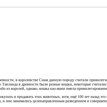
ревности, в королевстве Сиам данную породу считали привилеги
о Таиланда в древности были разные кошки, некоторые считали
бо из королей, однако, кошка као-мани имела привилегированны
упать и продавать этих животных, хотя, ещё 100 лет назад это 
и, и они занимались целенаправленным разведением и совершенс