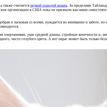
 а также считается
редкой породой кошек
. За пределами Тайлан
еские организации в США пока не признали као-мани самостоятел
обрая и ласковая со всеми, нуждается во внимании и заботе, но
комендуется.
 очертаниями, уши средней длины, стройные конечности и, зачас
ного, чисто голубого цвета. А вот окрас может быть только белы