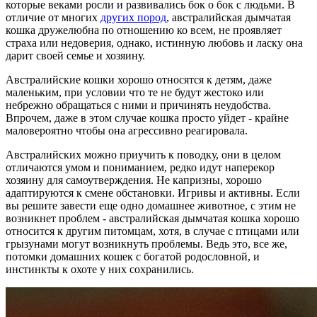
которые веками росли и развивались бок о бок с людьми. В
отличие от многих
других пород
, австралийская дымчатая
кошка дружелюбна по отношению ко всем, не проявляет
страха или недоверия, однако, истинную любовь и ласку она
дарит своей семье и хозяину.
Австралийские кошки хорошо относятся к детям, даже
маленьким, при условии что те не будут жестоко или
небрежно обращаться с ними и причинять неудобства.
Впрочем, даже в этом случае кошка просто уйдет - крайне
маловероятно чтобы она агрессивно реагировала.
Австралийских можно приучить к поводку, они в целом
отличаются умом и пониманием, редко идут наперекор
хозяину для самоутверждения. Не капризны, хорошо
адаптируются к смене обстановки. Игривы и активны. Если
вы решите завести еще одно домашнее животное, с этим не
возникнет проблем - австралийская дымчатая кошка хорошо
относится к другим питомцам, хотя, в случае с птицами или
грызунами могут возникнуть проблемы. Ведь это, все же,
потомки домашних кошек с богатой родословной, и
инстинкты к охоте у них сохранились.