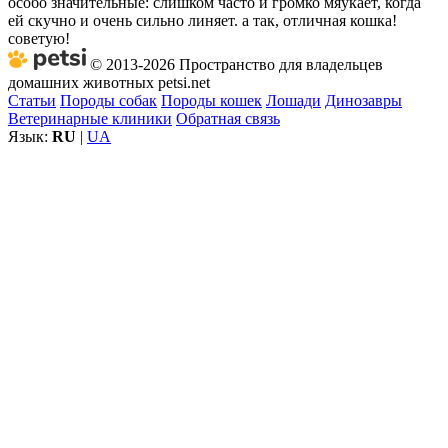
особо значительные: слишком часто и громко мяукает, когда
ей скучно и очень сильно линяет. а так, отличная кошка!
советую!
© 2013-2026 Пространство для владельцев
домашних животных petsi.net
Статьи
Породы собак
Породы кошек
Лошади
Динозавры
Ветеринарные клиники
Обратная связь
Язык:
RU
|
UA